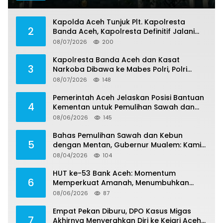
Banding
Kapolda Aceh Tunjuk Plt. Kapolresta
2
Banda Aceh, Kapolresta Definitif Jalani
Pemeriksaan di Mabes Polri
08/07/2026
200
Kapolresta Banda Aceh dan Kasat
3
Narkoba Dibawa ke Mabes Polri, Polri
Tegaskan Proses Berjalan Profesional dan
08/07/2026
148
Transparan
Pemerintah Aceh Jelaskan Posisi Bantuan
4
Kementan untuk Pemulihan Sawah dan
Kebun
08/06/2026
145
Bahas Pemulihan Sawah dan Kebun
5
dengan Mentan, Gubernur Mualem: Kami
Butuh Dukungan Pak Menteri
08/04/2026
104
HUT ke-53 Bank Aceh: Momentum
6
Memperkuat Amanah, Menumbuhkan
Keberkahan Bagi Aceh
08/06/2026
87
Empat Pekan Diburu, DPO Kasus Migas
7
Akhirnya Menyerahkan Diri ke Kejari Aceh