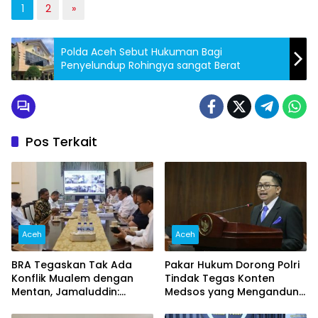
1
2
»
Polda Aceh Sebut Hukuman Bagi
Penyelundup Rohingya sangat Berat
Pos Terkait
Aceh
Aceh
BRA Tegaskan Tak Ada
Pakar Hukum Dorong Polri
Konflik Mualem dengan
Tindak Tegas Konten
Mentan, Jamaluddin:
Medsos yang Mengandung
Jangan Potong Informasi
Provokasi