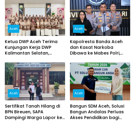
Pertemuan
Aceh
Aceh
Ketua DWP Aceh Terima
Kapolresta Banda Aceh
Kunjungan Kerja DWP
dan Kasat Narkoba
Kalimantan Selatan,
Dibawa ke Mabes Polri,
Pererat Sinergi dan
Polri Tegaskan Proses
Kolaborasi
Berjalan Profesional dan
Transparan
Aceh
Aceh
Sertifikat Tanah Hilang di
Bangun SDM Aceh, Solusi
BPN Bireuen, SAPA
Bangun Andalas Perluas
Dampingi Warga Lapor ke
Akses Pendidikan bagi
Polisi
5.500 Pelajar