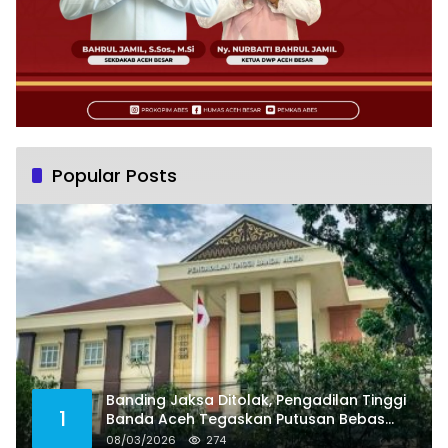
Popular Posts
Banding Jaksa Ditolak, Pengadilan Tinggi
1
Banda Aceh Tegaskan Putusan Bebas
Dua Terdakwa Korupsi Tak Bisa Diajukan
08/03/2026
274