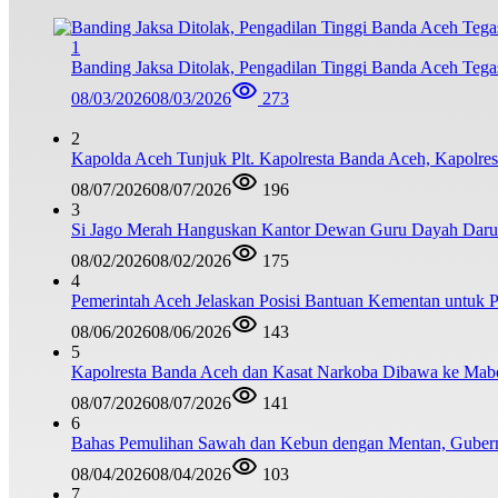
1
Banding Jaksa Ditolak, Pengadilan Tinggi Banda Aceh Teg
08/03/2026
08/03/2026
273
2
Kapolda Aceh Tunjuk Plt. Kapolresta Banda Aceh, Kapolresta
08/07/2026
08/07/2026
196
3
Si Jago Merah Hanguskan Kantor Dewan Guru Dayah Darul
08/02/2026
08/02/2026
175
4
Pemerintah Aceh Jelaskan Posisi Bantuan Kementan untuk
08/06/2026
08/06/2026
143
5
Kapolresta Banda Aceh dan Kasat Narkoba Dibawa ke Mabes 
08/07/2026
08/07/2026
141
6
Bahas Pemulihan Sawah dan Kebun dengan Mentan, Guber
08/04/2026
08/04/2026
103
7