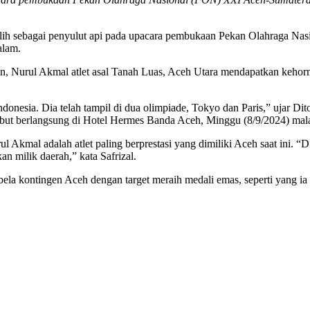
rpilih sebagai penyulut api pada upacara pembukaan Pekan Olahraga N
alam.
Nurul Akmal atlet asal Tanah Luas, Aceh Utara mendapatkan kehormata
donesia. Dia telah tampil di dua olimpiade, Tokyo dan Paris,” ujar Di
but berlangsung di Hotel Hermes Banda Aceh, Minggu (8/9/2024) mal
rul Akmal adalah atlet paling berprestasi yang dimiliki Aceh saat ini
n milik daerah,” kata Safrizal.
bela kontingen Aceh dengan target meraih medali emas, seperti yang 