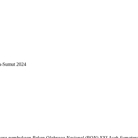
h-Sumut 2024
upacara pembukaan Pekan Olahraga Nasional (PON) XXI Aceh-Sumatera 