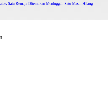
Batee, Satu Remaja Ditemukan Meninggal, Satu Masih Hilang
II