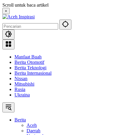
Langsung
Scroll untuk baca artikel
ke
×
konten
Manfaat Buah
Berita Otomotif
Berita Teknologi
Berita Internasional
Nissan
Mitsubishi
Rusia
Ukraina
Berita
Aceh
Daerah