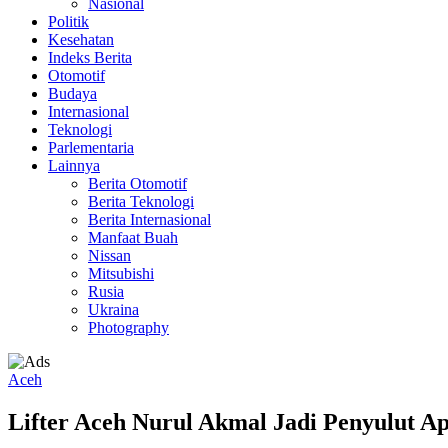
Nasional
Politik
Kesehatan
Indeks Berita
Otomotif
Budaya
Internasional
Teknologi
Parlementaria
Lainnya
Berita Otomotif
Berita Teknologi
Berita Internasional
Manfaat Buah
Nissan
Mitsubishi
Rusia
Ukraina
Photography
Aceh
Lifter Aceh Nurul Akmal Jadi Penyulut 