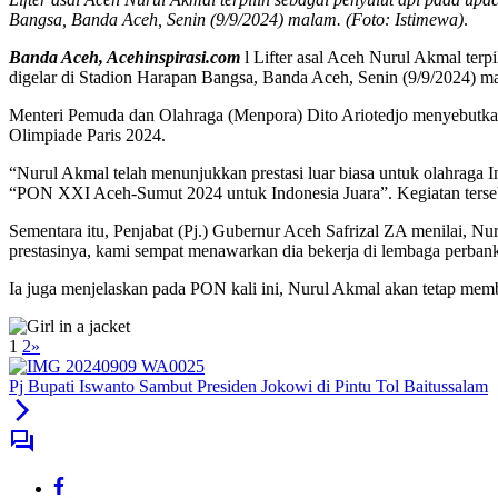
Bangsa, Banda Aceh, Senin (9/9/2024) malam. (Foto: Istimewa)
.
Banda Aceh, Acehinspirasi.com
l Lifter asal Aceh Nurul Akmal te
digelar di Stadion Harapan Bangsa, Banda Aceh, Senin (9/9/2024) m
Menteri Pemuda dan Olahraga (Menpora) Dito Ariotedjo menyebutkan, 
Olimpiade Paris 2024.
“Nurul Akmal telah menunjukkan prestasi luar biasa untuk olahraga In
“PON XXI Aceh-Sumut 2024 untuk Indonesia Juara”. Kegiatan terse
Sementara itu, Penjabat (Pj.) Gubernur Aceh Safrizal ZA menilai, Nu
prestasinya, kami sempat menawarkan dia bekerja di lembaga perbanka
Ia juga menjelaskan pada PON kali ini, Nurul Akmal akan tetap mem
1
2
»
Pj Bupati Iswanto Sambut Presiden Jokowi di Pintu Tol Baitussalam