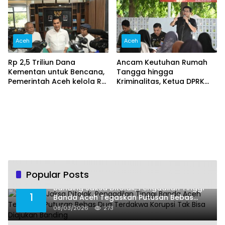
Aceh
Aceh
Rp 2,5 Triliun Dana
Ancam Keutuhan Rumah
Kementan untuk Bencana,
Tangga hingga
Pemerintah Aceh kelola Rp
Kriminalitas, Ketua DPRK
9,7 Miliar‎
Banda Aceh Dorong
Pemberantasan Narkoba,
Serta Penguatan Peran
Gampong
Popular Posts
Banding Jaksa Ditolak, Pengadilan Tinggi
1
Banda Aceh Tegaskan Putusan Bebas
Dua Terdakwa Korupsi Tak Bisa Diajukan
08/03/2026
273
Banding