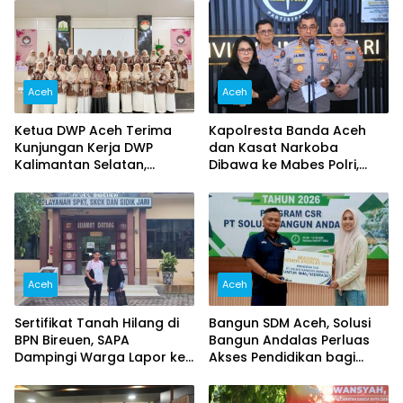
Aceh
Aceh
Ketua DWP Aceh Terima
Kapolresta Banda Aceh
Kunjungan Kerja DWP
dan Kasat Narkoba
Kalimantan Selatan,
Dibawa ke Mabes Polri,
Pererat Sinergi dan
Polri Tegaskan Proses
Kolaborasi
Berjalan Profesional dan
Transparan
Aceh
Aceh
Sertifikat Tanah Hilang di
Bangun SDM Aceh, Solusi
BPN Bireuen, SAPA
Bangun Andalas Perluas
Dampingi Warga Lapor ke
Akses Pendidikan bagi
Polisi
5.500 Pelajar