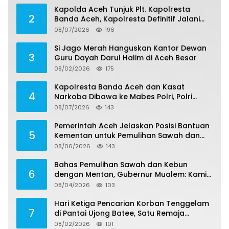
Kapolda Aceh Tunjuk Plt. Kapolresta
2
Banda Aceh, Kapolresta Definitif Jalani
Pemeriksaan di Mabes Polri
08/07/2026
196
Si Jago Merah Hanguskan Kantor Dewan
3
Guru Dayah Darul Halim di Aceh Besar
08/02/2026
175
Kapolresta Banda Aceh dan Kasat
4
Narkoba Dibawa ke Mabes Polri, Polri
Tegaskan Proses Berjalan Profesional dan
08/07/2026
143
Transparan
Pemerintah Aceh Jelaskan Posisi Bantuan
5
Kementan untuk Pemulihan Sawah dan
Kebun
08/06/2026
143
Bahas Pemulihan Sawah dan Kebun
6
dengan Mentan, Gubernur Mualem: Kami
Butuh Dukungan Pak Menteri
08/04/2026
103
Hari Ketiga Pencarian Korban Tenggelam
7
di Pantai Ujong Batee, Satu Remaja
Ditemukan Meninggal, Satu Masih Hilang
08/02/2026
101