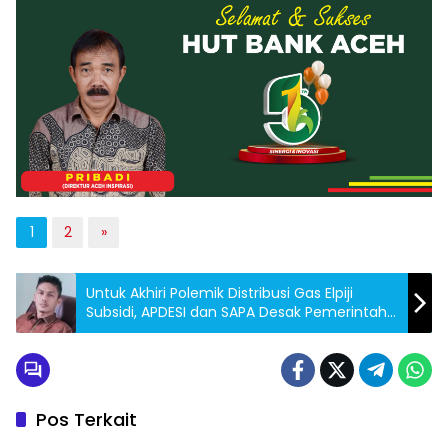
1
2
»
Untuk Akhiri Polemik Distribusi Gas Elpiji
Subsidi, APDESI dan SAPA Desak Pemerintah
Alihkan Distribusi Gas 3 Kg ke BUMG
Pos Terkait