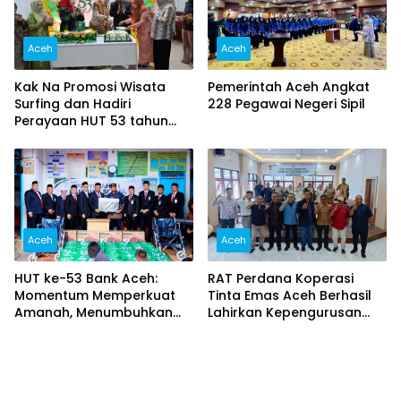
Aceh
Aceh
Kak Na Promosi Wisata
Pemerintah Aceh Angkat
Surfing dan Hadiri
228 Pegawai Negeri Sipil
Perayaan HUT 53 tahun
BAS Simeulue
Aceh
Aceh
HUT ke-53 Bank Aceh:
RAT Perdana Koperasi
Momentum Memperkuat
Tinta Emas Aceh Berhasil
Amanah, Menumbuhkan
Lahirkan Kepengurusan
Keberkahan Bagi Aceh
Baru