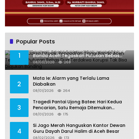
Popular Posts
Banding Jaksa Ditolak, Pengadilan Tinggi
1
Banda Aceh Tegaskan Putusan Bebas
Dua Terdakwa Korupsi Tak Bisa Diajukan
08/03/2026
269
Banding
Mata Ie: Alarm yang Terlalu Lama
2
Diabaikan
08/01/2026
264
Tragedi Pantai Ujong Batee: Hari Kedua
3
Pencarian, Satu Remaja Ditemukan
Meninggal, Tiga Korban Masih Dicari
08/01/2026
175
Si Jago Merah Hanguskan Kantor Dewan
4
Guru Dayah Darul Halim di Aceh Besar
08/02/2026
173