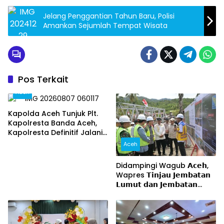
Jelang Penggantian Tahun Baru, Polisi
Amankan Sejumlah Tempat Wisata
Pos Terkait
Aceh
Kapolda Aceh Tunjuk Plt.
Kapolresta Banda Aceh,
Kapolresta Definitif Jalani
Pemeriksaan di Mabes Polri
Aceh
Didampingi Wagub 𝗔𝗰𝗲𝗵,
Wapres 𝗧𝗶𝗻𝗷𝗮𝘂 𝗝𝗲𝗺𝗯𝗮𝘁𝗮𝗻
𝗟𝘂𝗺𝘂𝘁 𝗱𝗮𝗻 𝗝𝗲𝗺𝗯𝗮𝘁𝗮𝗻
𝗞𝗲𝗻𝗱𝗮𝘄𝗶