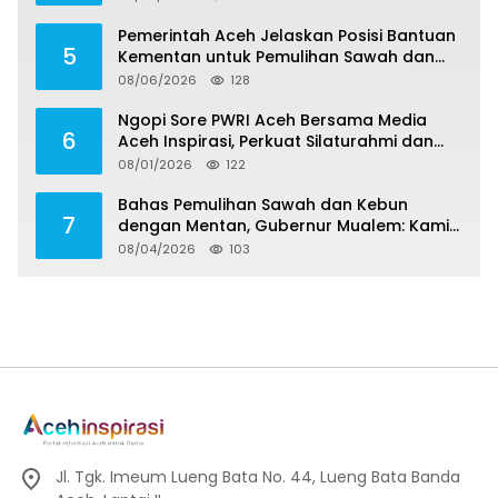
Pemerintah Aceh Jelaskan Posisi Bantuan
5
Kementan untuk Pemulihan Sawah dan
Kebun
08/06/2026
128
Ngopi Sore PWRI Aceh Bersama Media
6
Aceh Inspirasi, Perkuat Silaturahmi dan
Wariskan Pengalaman Berharga
08/01/2026
122
Bahas Pemulihan Sawah dan Kebun
7
dengan Mentan, Gubernur Mualem: Kami
Butuh Dukungan Pak Menteri
08/04/2026
103
Jl. Tgk. Imeum Lueng Bata No. 44, Lueng Bata Banda