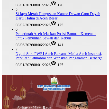
08/01/2026
08/01/2026
176
5
Si Jago Merah Hanguskan Kantor Dewan Guru Dayah
Darul Halim di Aceh Besar
08/02/2026
08/02/2026
175
6
Pemerintah Aceh Jelaskan Posisi Bantuan Kementan
untuk Pemulihan Sawah dan Kebun
08/06/2026
08/06/2026
141
7
Ngopi Sore PWRI Aceh Bersama Media Aceh Inspirasi,
Perkuat Silaturahmi dan Wariskan Pengalaman Berharga
08/01/2026
08/01/2026
125