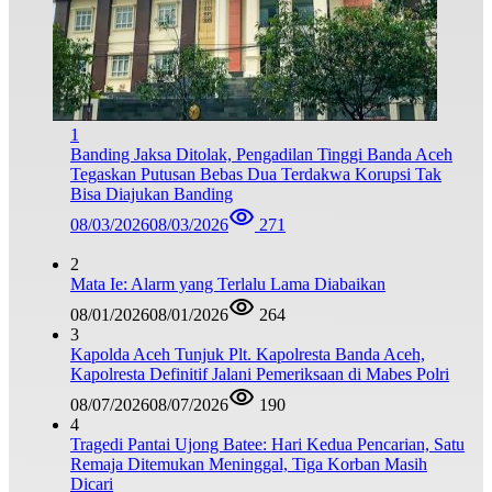
1
Banding Jaksa Ditolak, Pengadilan Tinggi Banda Aceh
Tegaskan Putusan Bebas Dua Terdakwa Korupsi Tak
Bisa Diajukan Banding
08/03/2026
08/03/2026
271
2
Mata Ie: Alarm yang Terlalu Lama Diabaikan
08/01/2026
08/01/2026
264
3
Kapolda Aceh Tunjuk Plt. Kapolresta Banda Aceh,
Kapolresta Definitif Jalani Pemeriksaan di Mabes Polri
08/07/2026
08/07/2026
190
4
Tragedi Pantai Ujong Batee: Hari Kedua Pencarian, Satu
Remaja Ditemukan Meninggal, Tiga Korban Masih
Dicari