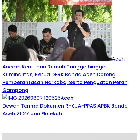
Aceh
Ancam Keutuhan Rumah Tangga hingga
Kriminalitas, Ketua DPRK Banda Aceh Dorong
Pemberantasan Narkoba, Serta Penguatan Peran
Gampong
Aceh
Dewan Terima Dokumen R-KUA-PPAS APBK Banda
Aceh 2027 dari Eksekutif