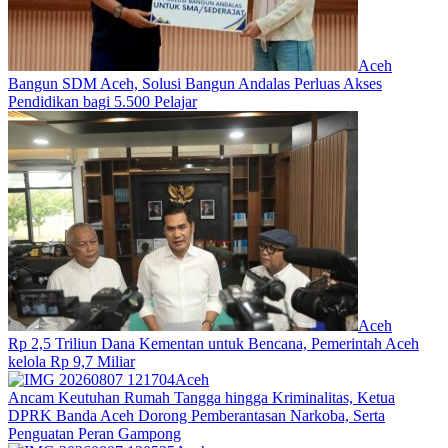
Aceh
Bangun SDM Aceh, Solusi Bangun Andalas Perluas Akses
Pendidikan bagi 5.500 Pelajar
Aceh
Rp 2,5 Triliun Dana Kementan untuk Bencana, Pemerintah Aceh
kelola Rp 9,7 Miliar‎
Aceh
Ancam Keutuhan Rumah Tangga hingga Kriminalitas, Ketua
DPRK Banda Aceh Dorong Pemberantasan Narkoba, Serta
Penguatan Peran Gampong