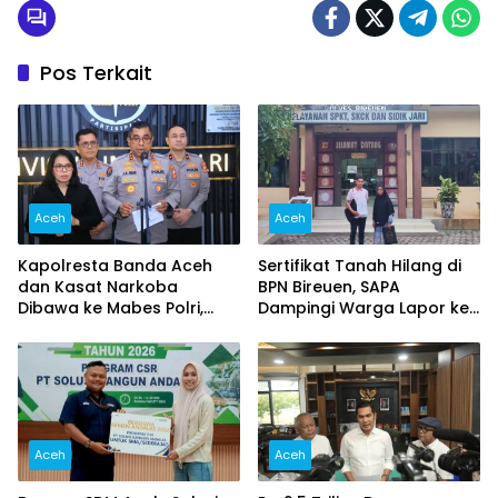
Pos Terkait
Aceh
Aceh
Kapolresta Banda Aceh
Sertifikat Tanah Hilang di
dan Kasat Narkoba
BPN Bireuen, SAPA
Dibawa ke Mabes Polri,
Dampingi Warga Lapor ke
Polri Tegaskan Proses
Polisi
Berjalan Profesional dan
Transparan
Aceh
Aceh