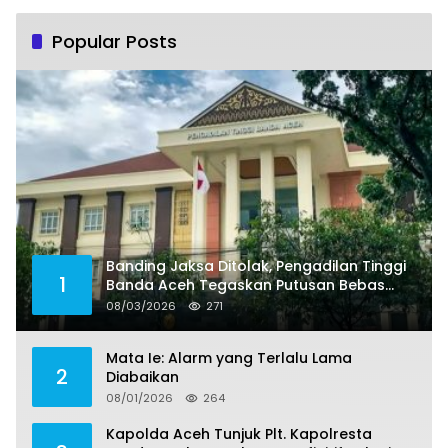
Popular Posts
Banding Jaksa Ditolak, Pengadilan Tinggi
1
Banda Aceh Tegaskan Putusan Bebas
Dua Terdakwa Korupsi Tak Bisa Diajukan
08/03/2026
271
Banding
Mata Ie: Alarm yang Terlalu Lama
2
Diabaikan
08/01/2026
264
Kapolda Aceh Tunjuk Plt. Kapolresta