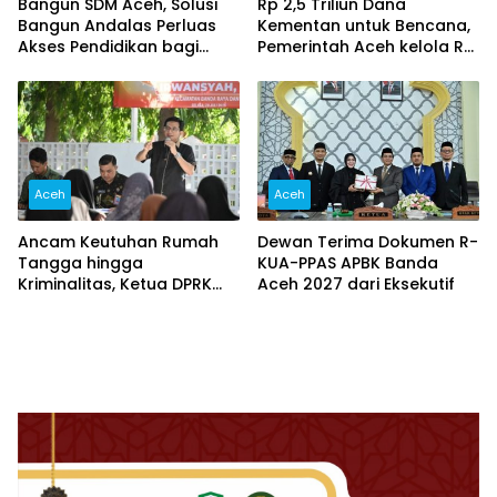
Bangun SDM Aceh, Solusi
Rp 2,5 Triliun Dana
Bangun Andalas Perluas
Kementan untuk Bencana,
Akses Pendidikan bagi
Pemerintah Aceh kelola Rp
5.500 Pelajar
9,7 Miliar‎
Aceh
Aceh
Ancam Keutuhan Rumah
Dewan Terima Dokumen R-
Tangga hingga
KUA-PPAS APBK Banda
Kriminalitas, Ketua DPRK
Aceh 2027 dari Eksekutif
Banda Aceh Dorong
Pemberantasan Narkoba,
Serta Penguatan Peran
Gampong