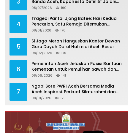
3
Banda Aceh, Kapolresta Definitif Jalani
Pemeriksaan di Mabes Polri
08/07/2026
190
Tragedi Pantai Ujong Batee: Hari Kedua
4
Pencarian, Satu Remaja Ditemukan
Meninggal, Tiga Korban Masih Dicari
08/01/2026
176
Si Jago Merah Hanguskan Kantor Dewan
5
Guru Dayah Darul Halim di Aceh Besar
08/02/2026
175
Pemerintah Aceh Jelaskan Posisi Bantuan
6
Kementan untuk Pemulihan Sawah dan
Kebun
08/06/2026
141
Ngopi Sore PWRI Aceh Bersama Media
7
Aceh Inspirasi, Perkuat Silaturahmi dan
Wariskan Pengalaman Berharga
08/01/2026
125