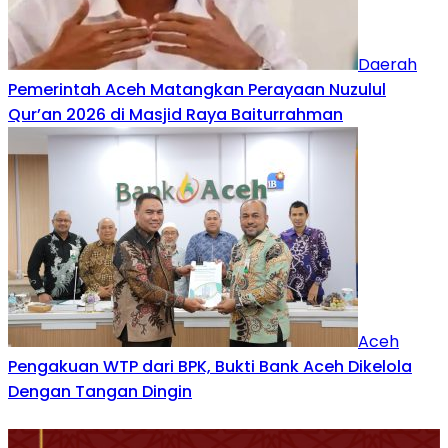
Daerah
Pemerintah Aceh Matangkan Perayaan Nuzulul
Qur’an 2026 di Masjid Raya Baiturrahman
Aceh
Pengakuan WTP dari BPK, Bukti Bank Aceh Dikelola
Dengan Tangan Dingin