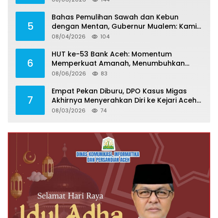
Bahas Pemulihan Sawah dan Kebun
5
dengan Mentan, Gubernur Mualem: Kami
Butuh Dukungan Pak Menteri
08/04/2026
104
HUT ke-53 Bank Aceh: Momentum
6
Memperkuat Amanah, Menumbuhkan
Keberkahan Bagi Aceh
08/06/2026
83
Empat Pekan Diburu, DPO Kasus Migas
7
Akhirnya Menyerahkan Diri ke Kejari Aceh
Selatan
08/03/2026
74