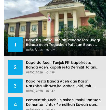
Banding Jaksa Ditolak, Pengadilan Tinggi
1
Banda Aceh Tegaskan Putusan Bebas
Dua Terdakwa Korupsi Tak Bisa Diajukan
08/03/2026
274
Banding
Kapolda Aceh Tunjuk Plt. Kapolresta
2
Banda Aceh, Kapolresta Definitif Jalani
Pemeriksaan di Mabes Polri
08/07/2026
198
Kapolresta Banda Aceh dan Kasat
3
Narkoba Dibawa ke Mabes Polri, Polri
Tegaskan Proses Berjalan Profesional dan
08/07/2026
147
Transparan
Pemerintah Aceh Jelaskan Posisi Bantuan
4
Kementan untuk Pemulihan Sawah dan
Kebun
08/06/2026
144