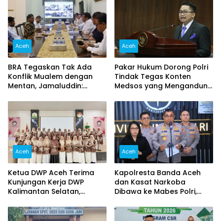
Aceh
Aceh
BRA Tegaskan Tak Ada
Pakar Hukum Dorong Polri
Konflik Mualem dengan
Tindak Tegas Konten
Mentan, Jamaluddin:
Medsos yang Mengandung
Jangan Potong Informasi
Provokasi
Pertemuan
Aceh
Aceh
Ketua DWP Aceh Terima
Kapolresta Banda Aceh
Kunjungan Kerja DWP
dan Kasat Narkoba
Kalimantan Selatan,
Dibawa ke Mabes Polri,
Pererat Sinergi dan
Polri Tegaskan Proses
Kolaborasi
Berjalan Profesional dan
Transparan