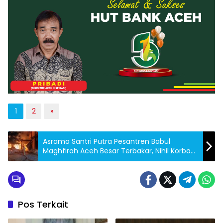
1
2
»
Asrama Santri Putra Pesantren Babul
Maghfirah Aceh Besar Terbakar, Nihil Korban
Jiwa
Pos Terkait