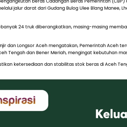
n pengangkutan beras Cadangan Beras Pemerintah (CBP)
elalui jalur darat dari Gudang Bulog Ulee Blang Manee, L
banyak 24 truk diberangkatkan, masing-masing membawa
njir dan Longsor Aceh mengatakan, Pemerintah Aceh ter
i Aceh Tengah dan Bener Meriah, mengingat kebutuhan 
ikan ketersediaan dan stabilitas stok beras di Aceh T