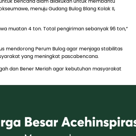
 untuk bencana alam dilakukan untuk membantu
hokseumawe, menuju Gudang Bulog Blang Kolak II,
 muatan 4 ton. Total pengiriman sebanyak 96 ton,”
us mendorong Perum Bulog agar menjaga stabilitas
masyarakat yang meningkat pascabencana.
engah dan Bener Meriah agar kebutuhan masyarakat