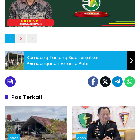
1
2
»
Kembang Tanjong Siap Lanjutkan
Pembangunan Asrama Putri
Pos Terkait
Aceh
Aceh