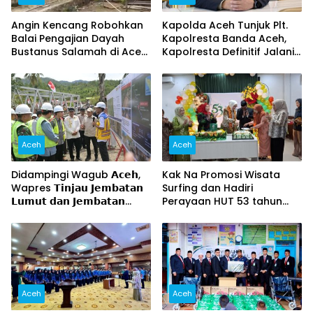
Angin Kencang Robohkan
Kapolda Aceh Tunjuk Plt.
Balai Pengajian Dayah
Kapolresta Banda Aceh,
Bustanus Salamah di Aceh
Kapolresta Definitif Jalani
Besar
Pemeriksaan di Mabes Polri
Aceh
Aceh
Didampingi Wagub 𝗔𝗰𝗲𝗵,
Kak Na Promosi Wisata
Wapres 𝗧𝗶𝗻𝗷𝗮𝘂 𝗝𝗲𝗺𝗯𝗮𝘁𝗮𝗻
Surfing dan Hadiri
𝗟𝘂𝗺𝘂𝘁 𝗱𝗮𝗻 𝗝𝗲𝗺𝗯𝗮𝘁𝗮𝗻
Perayaan HUT 53 tahun
𝗞𝗲𝗻𝗱𝗮𝘄𝗶
BAS Simeulue
Aceh
Aceh