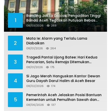
Banding Jaksa Ditolak, Pengadilan Tinggi
1
Banda Aceh Tegaskan Putusan Bebas
Dua Terdakwa Korupsi Tak Bisa Diajukan
08/03/2026
269
Banding
Mata Ie: Alarm yang Terlalu Lama
2
Diabaikan
08/01/2026
264
Tragedi Pantai Ujong Batee: Hari Kedua
3
Pencarian, Satu Remaja Ditemukan
Meninggal, Tiga Korban Masih Dicari
08/01/2026
175
Si Jago Merah Hanguskan Kantor Dewan
4
Guru Dayah Darul Halim di Aceh Besar
08/02/2026
174
Pemerintah Aceh Jelaskan Posisi Bantuan
5
Kementan untuk Pemulihan Sawah dan
Kebun
08/06/2026
137