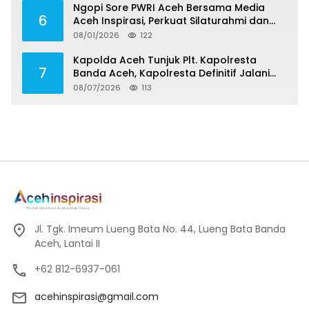
Ngopi Sore PWRI Aceh Bersama Media
6
Aceh Inspirasi, Perkuat Silaturahmi dan
Wariskan Pengalaman Berharga
08/01/2026
122
Kapolda Aceh Tunjuk Plt. Kapolresta
7
Banda Aceh, Kapolresta Definitif Jalani
Pemeriksaan di Mabes Polri
08/07/2026
113
Jl. Tgk. Imeum Lueng Bata No. 44, Lueng Bata Banda
Aceh, Lantai II
+62 812-6937-061
acehinspirasi@gmail.com