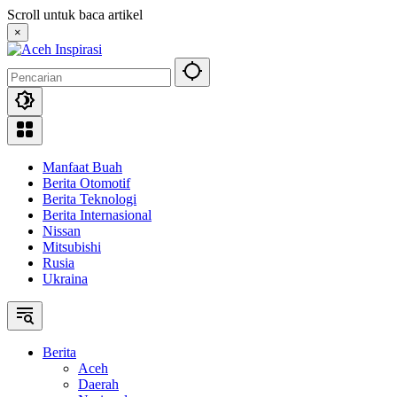
Langsung
Scroll untuk baca artikel
ke
×
konten
Manfaat Buah
Berita Otomotif
Berita Teknologi
Berita Internasional
Nissan
Mitsubishi
Rusia
Ukraina
Berita
Aceh
Daerah