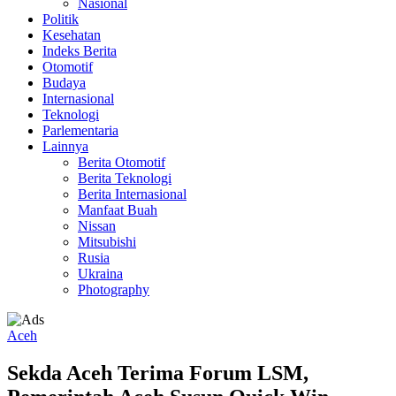
Nasional
Politik
Kesehatan
Indeks Berita
Otomotif
Budaya
Internasional
Teknologi
Parlementaria
Lainnya
Berita Otomotif
Berita Teknologi
Berita Internasional
Manfaat Buah
Nissan
Mitsubishi
Rusia
Ukraina
Photography
Aceh
Sekda Aceh Terima Forum LSM,