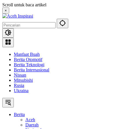
Langsung
Scroll untuk baca artikel
ke
×
konten
Manfaat Buah
Berita Otomotif
Berita Teknologi
Berita Internasional
Nissan
Mitsubishi
Rusia
Ukraina
Berita
Aceh
Daerah