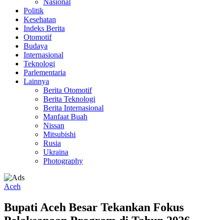
Nasional
Politik
Kesehatan
Indeks Berita
Otomotif
Budaya
Internasional
Teknologi
Parlementaria
Lainnya
Berita Otomotif
Berita Teknologi
Berita Internasional
Manfaat Buah
Nissan
Mitsubishi
Rusia
Ukraina
Photography
Aceh
Bupati Aceh Besar Tekankan Fokus