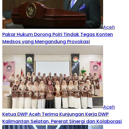
Aceh
Pakar Hukum Dorong Polri Tindak Tegas Konten
Medsos yang Mengandung Provokasi
Aceh
Ketua DWP Aceh Terima Kunjungan Kerja DWP
Kalimantan Selatan, Pererat Sinergi dan Kolaborasi