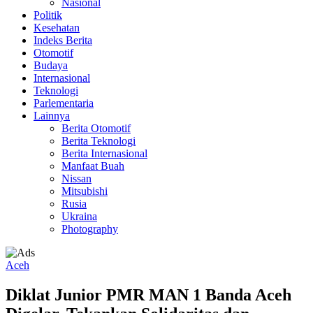
Nasional
Politik
Kesehatan
Indeks Berita
Otomotif
Budaya
Internasional
Teknologi
Parlementaria
Lainnya
Berita Otomotif
Berita Teknologi
Berita Internasional
Manfaat Buah
Nissan
Mitsubishi
Rusia
Ukraina
Photography
Aceh
Diklat Junior PMR MAN 1 Banda Aceh