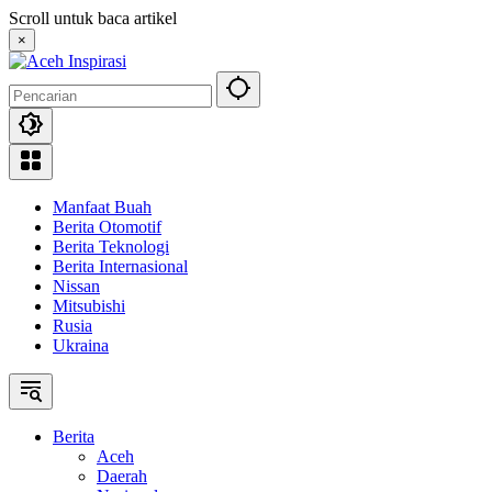
Langsung
Scroll untuk baca artikel
ke
×
konten
Manfaat Buah
Berita Otomotif
Berita Teknologi
Berita Internasional
Nissan
Mitsubishi
Rusia
Ukraina
Berita
Aceh
Daerah