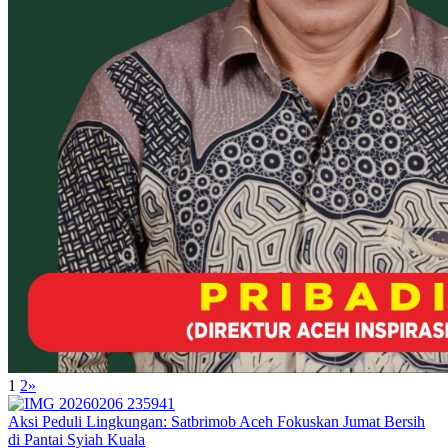
1
2
»
Aksi Peduli Lingkungan: Satbrimob Aceh Fokuskan Jumat Bersih
di Pantai Syiah Kuala