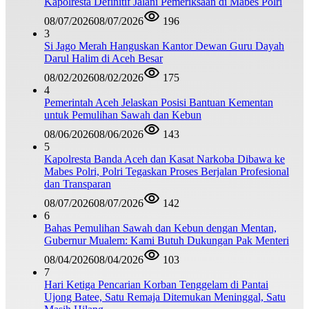
Kapolresta Definitif Jalani Pemeriksaan di Mabes Polri
08/07/2026
08/07/2026
196
3
Si Jago Merah Hanguskan Kantor Dewan Guru Dayah
Darul Halim di Aceh Besar
08/02/2026
08/02/2026
175
4
Pemerintah Aceh Jelaskan Posisi Bantuan Kementan
untuk Pemulihan Sawah dan Kebun
08/06/2026
08/06/2026
143
5
Kapolresta Banda Aceh dan Kasat Narkoba Dibawa ke
Mabes Polri, Polri Tegaskan Proses Berjalan Profesional
dan Transparan
08/07/2026
08/07/2026
142
6
Bahas Pemulihan Sawah dan Kebun dengan Mentan,
Gubernur Mualem: Kami Butuh Dukungan Pak Menteri
08/04/2026
08/04/2026
103
7
Hari Ketiga Pencarian Korban Tenggelam di Pantai
Ujong Batee, Satu Remaja Ditemukan Meninggal, Satu