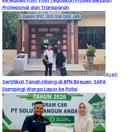
ke Mabes Polri, Polri Tegaskan Proses Berjalan
Profesional dan Transparan
Aceh
Sertifikat Tanah Hilang di BPN Bireuen, SAPA
Dampingi Warga Lapor ke Polisi