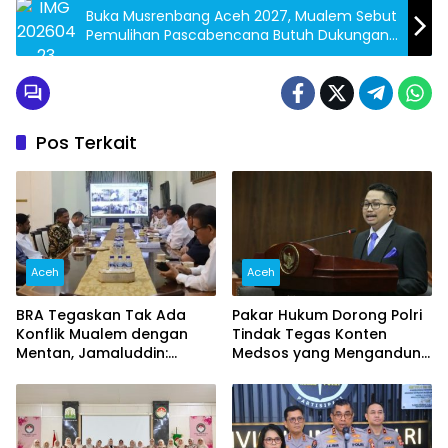
Buka Musrenbang Aceh 2027, Mualem Sebut
Pemulihan Pascabencana Butuh Dukungan
Besar Pemerintah Pusat
Pos Terkait
Aceh
Aceh
BRA Tegaskan Tak Ada
Pakar Hukum Dorong Polri
Konflik Mualem dengan
Tindak Tegas Konten
Mentan, Jamaluddin:
Medsos yang Mengandung
Jangan Potong Informasi
Provokasi
Pertemuan