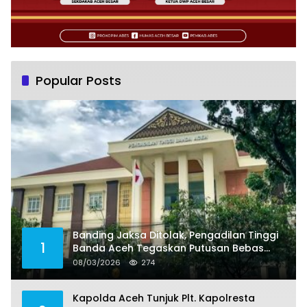
Popular Posts
Banding Jaksa Ditolak, Pengadilan Tinggi
1
Banda Aceh Tegaskan Putusan Bebas
Dua Terdakwa Korupsi Tak Bisa Diajukan
08/03/2026
274
Banding
Kapolda Aceh Tunjuk Plt. Kapolresta