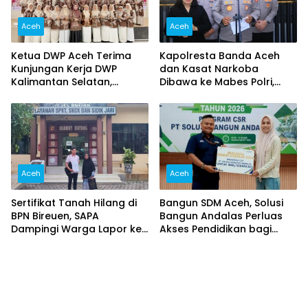
Aceh
Aceh
Ketua DWP Aceh Terima
Kapolresta Banda Aceh
Kunjungan Kerja DWP
dan Kasat Narkoba
Kalimantan Selatan,
Dibawa ke Mabes Polri,
Pererat Sinergi dan
Polri Tegaskan Proses
Kolaborasi
Berjalan Profesional dan
Transparan
Aceh
Aceh
Sertifikat Tanah Hilang di
Bangun SDM Aceh, Solusi
BPN Bireuen, SAPA
Bangun Andalas Perluas
Dampingi Warga Lapor ke
Akses Pendidikan bagi
Polisi
5.500 Pelajar