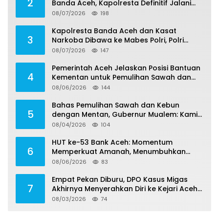
2
Banda Aceh, Kapolresta Definitif Jalani
Pemeriksaan di Mabes Polri
08/07/2026
198
Kapolresta Banda Aceh dan Kasat
3
Narkoba Dibawa ke Mabes Polri, Polri
Tegaskan Proses Berjalan Profesional dan
08/07/2026
147
Transparan
Pemerintah Aceh Jelaskan Posisi Bantuan
4
Kementan untuk Pemulihan Sawah dan
Kebun
08/06/2026
144
Bahas Pemulihan Sawah dan Kebun
5
dengan Mentan, Gubernur Mualem: Kami
Butuh Dukungan Pak Menteri
08/04/2026
104
HUT ke-53 Bank Aceh: Momentum
6
Memperkuat Amanah, Menumbuhkan
Keberkahan Bagi Aceh
08/06/2026
83
Empat Pekan Diburu, DPO Kasus Migas
7
Akhirnya Menyerahkan Diri ke Kejari Aceh
Selatan
08/03/2026
74