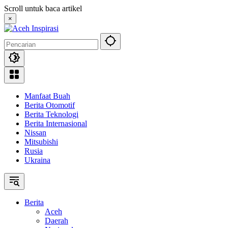
Langsung
Scroll untuk baca artikel
ke
×
konten
Manfaat Buah
Berita Otomotif
Berita Teknologi
Berita Internasional
Nissan
Mitsubishi
Rusia
Ukraina
Berita
Aceh
Daerah