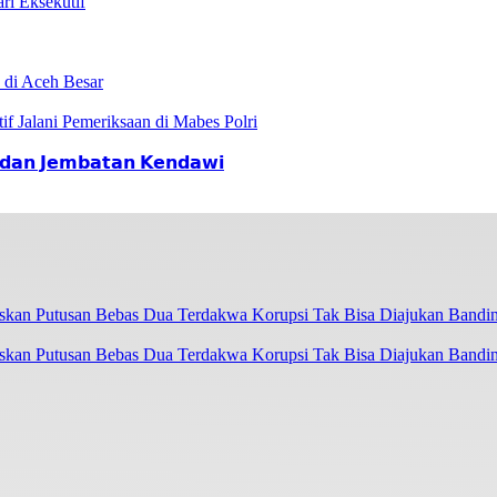
 Eksekutif
 di Aceh Besar
if Jalani Pemeriksaan di Mabes Polri
𝗮𝗻 𝗝𝗲𝗺𝗯𝗮𝘁𝗮𝗻 𝗞𝗲𝗻𝗱𝗮𝘄𝗶
askan Putusan Bebas Dua Terdakwa Korupsi Tak Bisa Diajukan Bandi