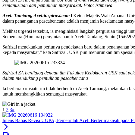
kemanusiaan dan pemulihan masyarakat. Foto: Istimewa
Aceh Tamiang, Acehinspirasi.com
l
Ketua Majelis Wali Amanat Univ
dalam penanganan pascabencana adalah menjamin keselamatan masyara
Melihat urgensi tersebut, ia menginisiasi langkah perguruan tinggi
Sementara (Huntara) penyintas banjir Aceh Tamiang, Senin (15/6/202
Safrizal menekankan perlunya pendekatan baru dalam penanganan benca
kepada masyarakat,” kata Safrizal. USK pun menurunkan tim spesialis
Safrizal ZA berdialog dengan tim Fakultas Kedokteran USK saat pel
dalam mendukung pemulihan pascabencana
Ia berharap inisiatif ini tidak berhenti di Aceh Tamiang, melainkan 
untuk membangkitkan semangat masyarakat.
1
2
3
»
Intens Bahas Revisi UUPA, Pemerintah Aceh Berterimakasih pada 