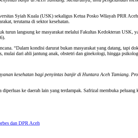
ersitas Syiah Kuala (USK) sekaligus Ketua Posko Wilayah PRR Aceh, D
kat, terutama di sektor kesehatan.
 untuk turun langsung ke masyarakat melalui Fakultas Kedokteran USK, 
6).
na. “Dalam kondisi darurat bukan masyarakat yang datang, tapi dokter
, mulai dari ahli jantung anak, obstetri dan ginekologi, hingga psik
ayanan kesehatan bagi penyintas banjir di Huntara Aceh Tamiang. Pr
bisa diperluas ke daerah lain yang terdampak. Safrizal membuka peluang 
Forbes dan DPR Aceh