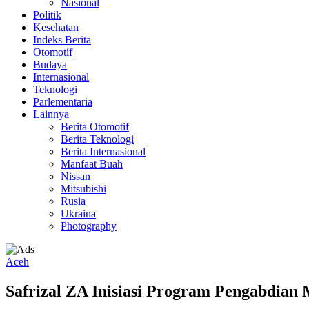
Nasional
Politik
Kesehatan
Indeks Berita
Otomotif
Budaya
Internasional
Teknologi
Parlementaria
Lainnya
Berita Otomotif
Berita Teknologi
Berita Internasional
Manfaat Buah
Nissan
Mitsubishi
Rusia
Ukraina
Photography
Aceh
Safrizal ZA Inisiasi Program Pengabdia