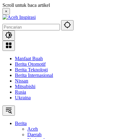
Langsung
Scroll untuk baca artikel
ke
×
konten
Manfaat Buah
Berita Otomotif
Berita Teknologi
Berita Internasional
Nissan
Mitsubishi
Rusia
Ukraina
Berita
Aceh
Daerah