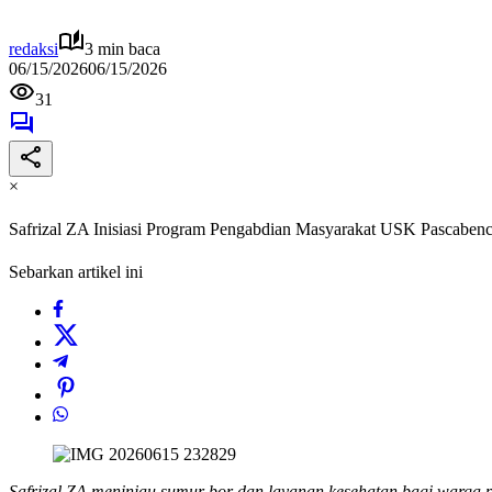
redaksi
3 min baca
06/15/2026
06/15/2026
31
×
Safrizal ZA Inisiasi Program Pengabdian Masyarakat USK Pascaben
Sebarkan artikel ini
Safrizal ZA meninjau sumur bor dan layanan kesehatan bagi warga