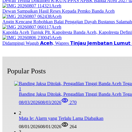
Dewan Terima Dokumen R-KUA-PPAS APBK Banda Aceh 2027 dari
Aceh
Dewan Sampaikan Hasil Reses Kepada Pemko Banda Aceh
Aceh
Angin Kencang Robohkan Balai Pengajian Dayah Bustanus Salamah
Aceh
Kapolda Aceh Tunjuk Plt. Kapolresta Banda Aceh, Kapolresta Definit
Aceh
Didampingi Wagub 𝗔𝗰𝗲𝗵, Wapres 𝗧𝗶𝗻𝗷𝗮𝘂 𝗝𝗲𝗺𝗯𝗮𝘁𝗮𝗻 𝗟𝘂𝗺𝘂𝘁 𝗱
Popular Posts
1
Banding Jaksa Ditolak, Pengadilan Tinggi Banda Aceh Teg
08/03/2026
08/03/2026
270
2
Mata Ie: Alarm yang Terlalu Lama Diabaikan
08/01/2026
08/01/2026
264
3