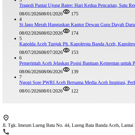
Tragedi Pantai Ujong Batee: Hari Kedua Pencarian, Satu R
08/01/2026
08/01/2026
175
4
Si Jago Merah Hanguskan Kantor Dewan Guru Dayah Darul
08/02/2026
08/02/2026
174
5
Kapolda Aceh Tunjuk Plt. Kapolresta Banda Aceh, Kapolresta
08/07/2026
08/07/2026
153
6
Pemerintah Aceh Jelaskan Posisi Bantuan Kementan untuk
08/06/2026
08/06/2026
139
7
Ngopi Sore PWRI Aceh Bersama Media Aceh Inspirasi, Perk
08/01/2026
08/01/2026
122
Jl. Tgk. Imeum Lueng Bata No. 44, Lueng Bata Banda Aceh, Lantai 