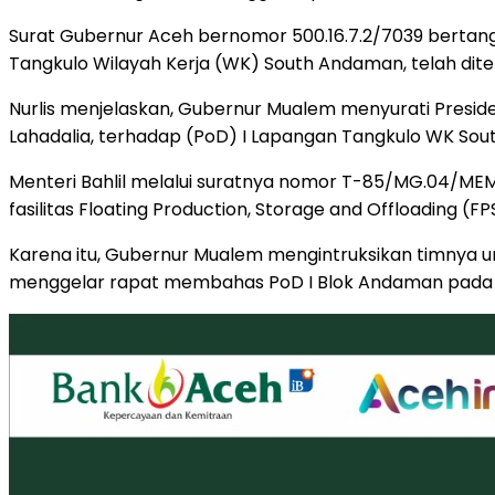
Surat Gubernur Aceh bernomor 500.16.7.2/7039 bertangg
Tangkulo Wilayah Kerja (WK) South Andaman, telah dite
Nurlis menjelaskan, Gubernur Mualem menyurati Presid
Lahadalia, terhadap (PoD) I Lapangan Tangkulo WK So
Menteri Bahlil melalui suratnya nomor T-85/MG.04/MEM
fasilitas Floating Production, Storage and Offloading (FP
Karena itu, Gubernur Mualem mengintruksikan timnya 
menggelar rapat membahas PoD I Blok Andaman pada K