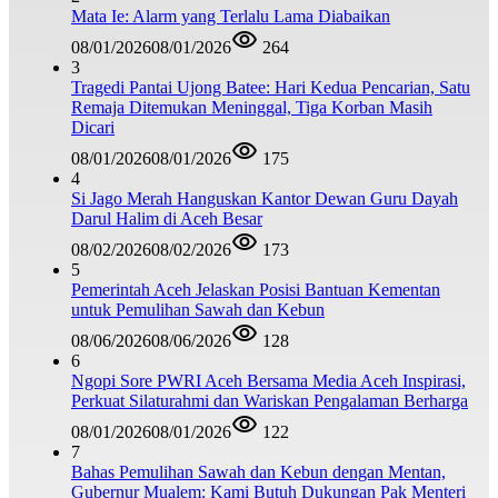
Mata Ie: Alarm yang Terlalu Lama Diabaikan
08/01/2026
08/01/2026
264
3
Tragedi Pantai Ujong Batee: Hari Kedua Pencarian, Satu
Remaja Ditemukan Meninggal, Tiga Korban Masih
Dicari
08/01/2026
08/01/2026
175
4
Si Jago Merah Hanguskan Kantor Dewan Guru Dayah
Darul Halim di Aceh Besar
08/02/2026
08/02/2026
173
5
Pemerintah Aceh Jelaskan Posisi Bantuan Kementan
untuk Pemulihan Sawah dan Kebun
08/06/2026
08/06/2026
128
6
Ngopi Sore PWRI Aceh Bersama Media Aceh Inspirasi,
Perkuat Silaturahmi dan Wariskan Pengalaman Berharga
08/01/2026
08/01/2026
122
7
Bahas Pemulihan Sawah dan Kebun dengan Mentan,
Gubernur Mualem: Kami Butuh Dukungan Pak Menteri