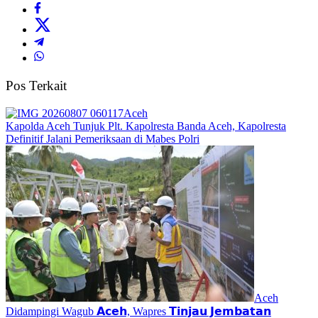
Pos Terkait
Aceh
Kapolda Aceh Tunjuk Plt. Kapolresta Banda Aceh, Kapolresta
Definitif Jalani Pemeriksaan di Mabes Polri
Aceh
Didampingi Wagub 𝗔𝗰𝗲𝗵, Wapres 𝗧𝗶𝗻𝗷𝗮𝘂 𝗝𝗲𝗺𝗯𝗮𝘁𝗮𝗻