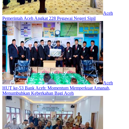
Aceh
Pemerintah Aceh Angkat 228 Pegawai Negeri Sipil
Aceh
HUT ke-53 Bank Aceh: Momentum Memperkuat Amanah,
Menumbuhkan Keberkahan Bagi Aceh