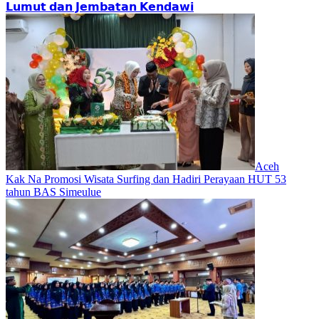
𝗟𝘂𝗺𝘂𝘁 𝗱𝗮𝗻 𝗝𝗲𝗺𝗯𝗮𝘁𝗮𝗻 𝗞𝗲𝗻𝗱𝗮𝘄𝗶
Aceh
Kak Na Promosi Wisata Surfing dan Hadiri Perayaan HUT 53
tahun BAS Simeulue