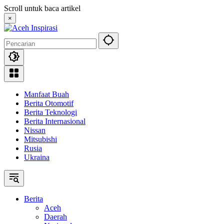
Langsung
Scroll untuk baca artikel
ke
×
konten
Manfaat Buah
Berita Otomotif
Berita Teknologi
Berita Internasional
Nissan
Mitsubishi
Rusia
Ukraina
Berita
Aceh
Daerah