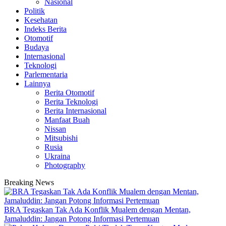
Nasional
Politik
Kesehatan
Indeks Berita
Otomotif
Budaya
Internasional
Teknologi
Parlementaria
Lainnya
Berita Otomotif
Berita Teknologi
Berita Internasional
Manfaat Buah
Nissan
Mitsubishi
Rusia
Ukraina
Photography
Breaking News
BRA Tegaskan Tak Ada Konflik Mualem dengan Mentan,
Jamaluddin: Jangan Potong Informasi Pertemuan