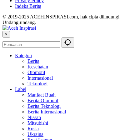
Privacy Policy
Indeks Berita
© 2019-2025 ACEHINSPIRASI.com, hak cipta dilindungi
Undang-undang.
×
Kategori
Berita
Kesehatan
Otomotif
Internasional
Teknologi
Label
Manfaat Buah
Berita Otomotif
Berita Teknologi
Berita Internasional
Nissan
Mitsubishi
Rusia
Ukraina
Buat Lemon