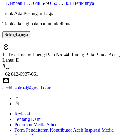
Paginasi
« Kembali
1
…
648
649
650
…
861
Berikutnya »
pos
Tidak Ada Postingan Lagi.
Tidak ada lagi halaman untuk dimuat.
Selengkapnya
Jl. Tgk. Imeum Lueng Bata No. 44, Lueng Bata Banda Aceh,
Lantai II
+62 812-6937-061
acehinspirasi@gmail.com
Redaksi
Tentang Kami
Pedoman Media Siber
Form Pendaftaran Kontributor Aceh Inspirasi Media