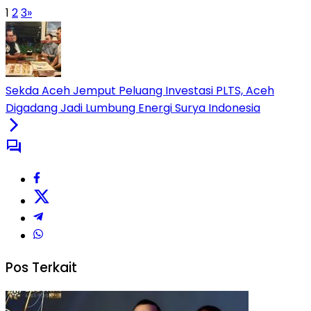
1
2
3
»
Sekda Aceh Jemput Peluang Investasi PLTS, Aceh
Digadang Jadi Lumbung Energi Surya Indonesia
Pos Terkait