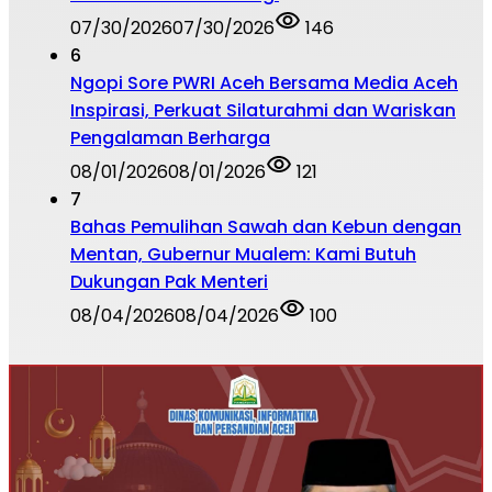
07/30/2026
07/30/2026
146
6
Ngopi Sore PWRI Aceh Bersama Media Aceh
Inspirasi, Perkuat Silaturahmi dan Wariskan
Pengalaman Berharga
08/01/2026
08/01/2026
121
7
Bahas Pemulihan Sawah dan Kebun dengan
Mentan, Gubernur Mualem: Kami Butuh
Dukungan Pak Menteri
08/04/2026
08/04/2026
100