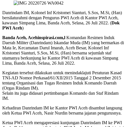
Danrindam IM, Kolonel Inf Kristomei Sianturi, S.Sos, M.Si, (Han)
bersilaturahmi dengan Pengurus PWI Aceh di Kantor PWI Aceh,
kawasan Simpang Lima, Banda Aceh, Selasa, 26 Juli 2022. (
Dok
PWI Aceh
)
Banda Aceh, Acehinspirasi.com,l
Komandan Resimen Induk
Daerah Militer (Danrindam) Iskandar Muda (IM) yang bermarkas di
Mata Ie, Kecamatan Darul Imarah, Aceh Besar, Kolonel Inf
Kristomei Sianturi, S.Sos, M.Si, (Han) bersama sejumlah staf
utamanya berkunjung ke Kantor PWI Aceh di kawasan Simpang
Lima, Banda Aceh, Selasa, 26 Juli 2022.
Kegiatan tersebut dilakukan untuk menindaklajuti Peraturan Kasad
TNI-AD Nomor Perkasad/61/XII/2015 Tanggal 2 Desember 2015
tentang Organisasi dan Tugas Resimen Induk Komando Daerah
(Orgas Rindam IM).
Selain itu juga didasari pertimbangan Komando dan Staf Rindam
IM.
Kehadiran Danrindam IM ke Kantor PWI Aceh disambut langsung
oleh Ketua PWI Aceh, Nasir Nurdin bersama jajaran pengurusnya.
Ketua PWI Aceh mengapresiasi kunjungan Danrindam IM ke PWI