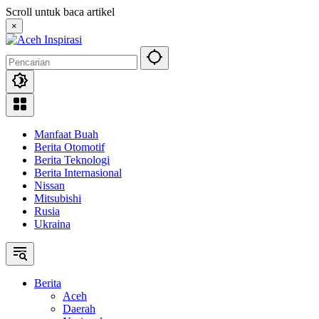
Langsung
Scroll untuk baca artikel
ke
×
konten
Manfaat Buah
Berita Otomotif
Berita Teknologi
Berita Internasional
Nissan
Mitsubishi
Rusia
Ukraina
Berita
Aceh
Daerah