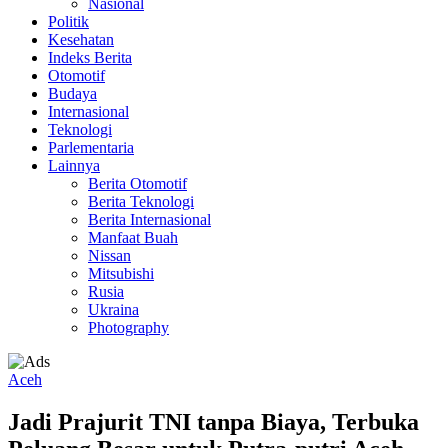
Nasional
Politik
Kesehatan
Indeks Berita
Otomotif
Budaya
Internasional
Teknologi
Parlementaria
Lainnya
Berita Otomotif
Berita Teknologi
Berita Internasional
Manfaat Buah
Nissan
Mitsubishi
Rusia
Ukraina
Photography
Aceh
Jadi Prajurit TNI tanpa Biaya, Terbuka