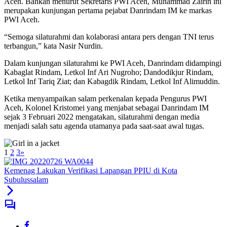
Aceh. Bahkan menurut Sekretaris PWI Aceh, Muhammad Zairin ini
merupakan kunjungan pertama pejabat Danrindam IM ke markas
PWI Aceh.
“Semoga silaturahmi dan kolaborasi antara pers dengan TNI terus
terbangun,” kata Nasir Nurdin.
Dalam kunjungan silaturahmi ke PWI Aceh, Danrindam didampingi
Kabaglat Rindam, Letkol Inf Ari Nugroho; Dandodikjur Rindam,
Letkol Inf Tariq Ziat; dan Kabagdik Rindam, Letkol Inf Alimuddin.
Ketika menyampaikan salam perkenalan kepada Pengurus PWI
Aceh, Kolonel Kristomei yang menjabat sebagai Danrindam IM
sejak 3 Februari 2022 mengatakan, silaturahmi dengan media
menjadi salah satu agenda utamanya pada saat-saat awal tugas.
1
2
3
»
Kemenag Lakukan Verifikasi Lapangan PPIU di Kota
Subulussalam