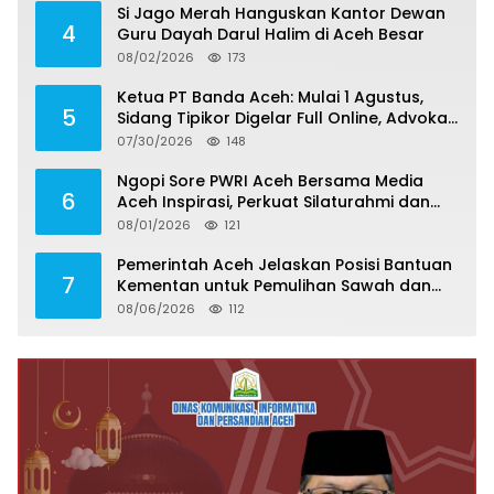
Si Jago Merah Hanguskan Kantor Dewan
4
Guru Dayah Darul Halim di Aceh Besar
08/02/2026
173
Ketua PT Banda Aceh: Mulai 1 Agustus,
5
Sidang Tipikor Digelar Full Online, Advokat
Harus Kuasai Teknologi
07/30/2026
148
Ngopi Sore PWRI Aceh Bersama Media
6
Aceh Inspirasi, Perkuat Silaturahmi dan
Wariskan Pengalaman Berharga
08/01/2026
121
Pemerintah Aceh Jelaskan Posisi Bantuan
7
Kementan untuk Pemulihan Sawah dan
Kebun
08/06/2026
112