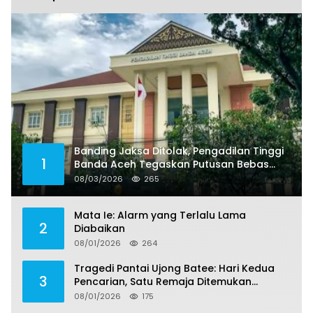
Banding Jaksa Ditolak, Pengadilan Tinggi
1
Banda Aceh Tegaskan Putusan Bebas
Dua Terdakwa Korupsi Tak Bisa Diajukan
08/03/2026
265
Banding
Mata Ie: Alarm yang Terlalu Lama
2
Diabaikan
08/01/2026
264
Tragedi Pantai Ujong Batee: Hari Kedua
3
Pencarian, Satu Remaja Ditemukan
Meninggal, Tiga Korban Masih Dicari
08/01/2026
175