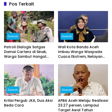
Pos Terkait
Daerah
Daerah
Patroli Dialogis Satgas
Wali Kota Banda Aceh
Damai Cartenz di Sinak,
Imbau Warga Waspada
Warga Sambut Hangat
Cuaca Ekstrem, Nelayan
dan Sampaikan Aspirasi
Diminta Tunda Melaut
Daerah
Daerah
Kritisi Pergub JKA, Dua Aksi
APBA Aceh Melaju: Realisasi
Beda Cara
23.27 persen, Lampaui
Target Awal Tahun