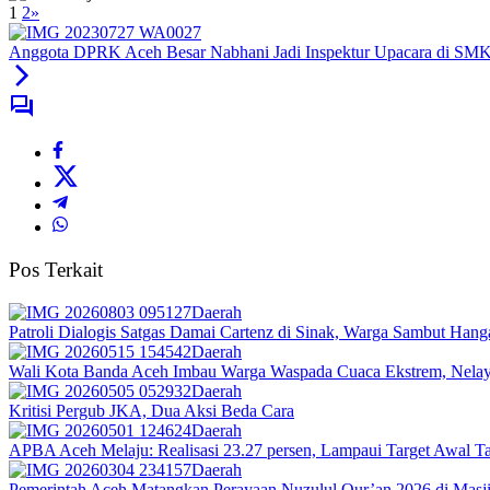
1
2
»
Anggota DPRK Aceh Besar Nabhani Jadi Inspektur Upacara di SMK
Pos Terkait
Daerah
Patroli Dialogis Satgas Damai Cartenz di Sinak, Warga Sambut Hang
Daerah
Wali Kota Banda Aceh Imbau Warga Waspada Cuaca Ekstrem, Nelay
Daerah
Kritisi Pergub JKA, Dua Aksi Beda Cara
Daerah
APBA Aceh Melaju: Realisasi 23.27 persen, Lampaui Target Awal T
Daerah
Pemerintah Aceh Matangkan Perayaan Nuzulul Qur’an 2026 di Masj