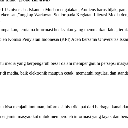
III Universitas Iskandar Muda mengatakan, Audiens harus bijak, pantas
an kekerasan,”ungkap Wartawan Senior pada Kegiatan Literasi Media de
.
isampaikan, terutama informasi hoaks atau yang memutarkan fakta, ter
n oleh Komisi Penyiaran Indonesia (KPI) Aceh bersama Universitas 
atu media yang berpengaruh besar dalam mempengaruhi persepsi masya
i media, baik elektronik maupun cetak, mematuhi regulasi dan stand
bisa menjadi tuntunan, informasi bisa didapat dari berbagai kanal d
enjamin masyarakat untuk memperoleh informasi yang layak dan benar s