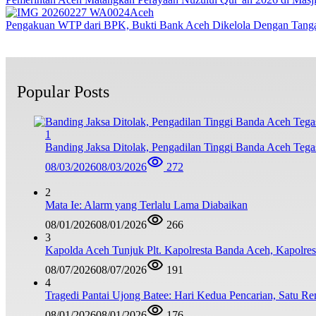
Aceh
Pengakuan WTP dari BPK, Bukti Bank Aceh Dikelola Dengan Tang
Popular Posts
1
Banding Jaksa Ditolak, Pengadilan Tinggi Banda Aceh Teg
08/03/2026
08/03/2026
272
2
Mata Ie: Alarm yang Terlalu Lama Diabaikan
08/01/2026
08/01/2026
266
3
Kapolda Aceh Tunjuk Plt. Kapolresta Banda Aceh, Kapolresta
08/07/2026
08/07/2026
191
4
Tragedi Pantai Ujong Batee: Hari Kedua Pencarian, Satu R
08/01/2026
08/01/2026
176