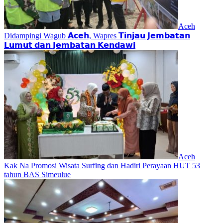
Aceh
Didampingi Wagub 𝗔𝗰𝗲𝗵, Wapres 𝗧𝗶𝗻𝗷𝗮𝘂 𝗝𝗲𝗺𝗯𝗮𝘁𝗮𝗻
𝗟𝘂𝗺𝘂𝘁 𝗱𝗮𝗻 𝗝𝗲𝗺𝗯𝗮𝘁𝗮𝗻 𝗞𝗲𝗻𝗱𝗮𝘄𝗶
Aceh
Kak Na Promosi Wisata Surfing dan Hadiri Perayaan HUT 53
tahun BAS Simeulue