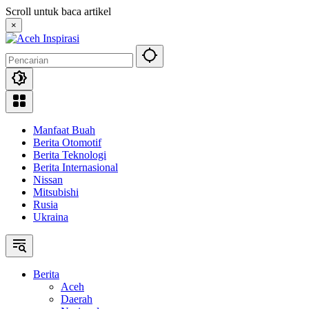
Langsung
Scroll untuk baca artikel
ke
×
konten
Manfaat Buah
Berita Otomotif
Berita Teknologi
Berita Internasional
Nissan
Mitsubishi
Rusia
Ukraina
Berita
Aceh
Daerah