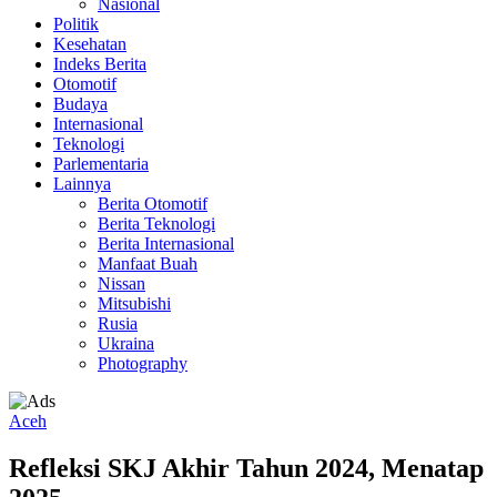
Nasional
Politik
Kesehatan
Indeks Berita
Otomotif
Budaya
Internasional
Teknologi
Parlementaria
Lainnya
Berita Otomotif
Berita Teknologi
Berita Internasional
Manfaat Buah
Nissan
Mitsubishi
Rusia
Ukraina
Photography
Aceh
Refleksi SKJ Akhir Tahun 2024, Menatap