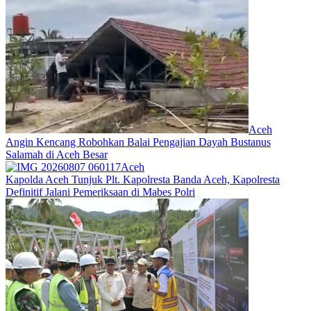
Aceh
Angin Kencang Robohkan Balai Pengajian Dayah Bustanus
Salamah di Aceh Besar
Aceh
Kapolda Aceh Tunjuk Plt. Kapolresta Banda Aceh, Kapolresta
Definitif Jalani Pemeriksaan di Mabes Polri