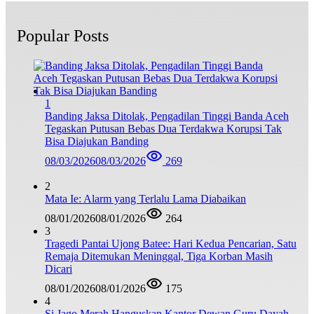
Popular Posts
1
Banding Jaksa Ditolak, Pengadilan Tinggi Banda Aceh
Tegaskan Putusan Bebas Dua Terdakwa Korupsi Tak
Bisa Diajukan Banding
08/03/2026
08/03/2026
269
2
Mata Ie: Alarm yang Terlalu Lama Diabaikan
08/01/2026
08/01/2026
264
3
Tragedi Pantai Ujong Batee: Hari Kedua Pencarian, Satu
Remaja Ditemukan Meninggal, Tiga Korban Masih
Dicari
08/01/2026
08/01/2026
175
4
Si Jago Merah Hanguskan Kantor Dewan Guru Dayah