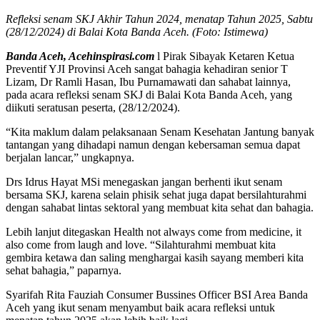
Refleksi senam SKJ Akhir Tahun 2024, menatap Tahun 2025, Sabtu
(28/12/2024) di Balai Kota Banda Aceh. (Foto: Istimewa)
Banda Aceh, Acehinspirasi.com
l Pirak Sibayak Ketaren Ketua
Preventif YJI Provinsi Aceh sangat bahagia kehadiran senior T
Lizam, Dr Ramli Hasan, Ibu Purnamawati dan sahabat lainnya,
pada acara refleksi senam SKJ di Balai Kota Banda Aceh, yang
diikuti seratusan peserta, (28/12/2024).
“Kita maklum dalam pelaksanaan Senam Kesehatan Jantung banyak
tantangan yang dihadapi namun dengan kebersaman semua dapat
berjalan lancar,” ungkapnya.
Drs Idrus Hayat MSi menegaskan jangan berhenti ikut senam
bersama SKJ, karena selain phisik sehat juga dapat bersilahturahmi
dengan sahabat lintas sektoral yang membuat kita sehat dan bahagia.
Lebih lanjut ditegaskan Health not always come from medicine, it
also come from laugh and love. “Silahturahmi membuat kita
gembira ketawa dan saling menghargai kasih sayang memberi kita
sehat bahagia,” paparnya.
Syarifah Rita Fauziah Consumer Bussines Officer BSI Area Banda
Aceh yang ikut senam menyambut baik acara refleksi untuk