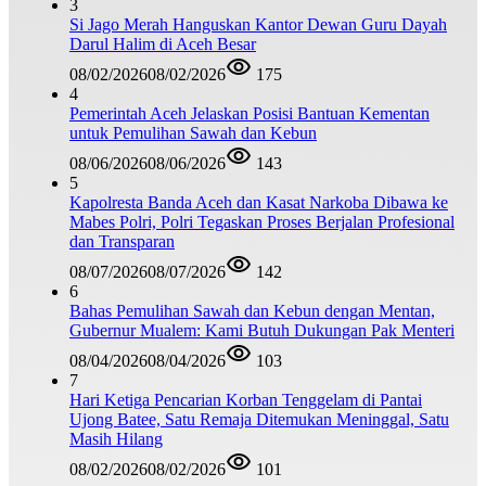
3
Si Jago Merah Hanguskan Kantor Dewan Guru Dayah
Darul Halim di Aceh Besar
08/02/2026
08/02/2026
175
4
Pemerintah Aceh Jelaskan Posisi Bantuan Kementan
untuk Pemulihan Sawah dan Kebun
08/06/2026
08/06/2026
143
5
Kapolresta Banda Aceh dan Kasat Narkoba Dibawa ke
Mabes Polri, Polri Tegaskan Proses Berjalan Profesional
dan Transparan
08/07/2026
08/07/2026
142
6
Bahas Pemulihan Sawah dan Kebun dengan Mentan,
Gubernur Mualem: Kami Butuh Dukungan Pak Menteri
08/04/2026
08/04/2026
103
7
Hari Ketiga Pencarian Korban Tenggelam di Pantai
Ujong Batee, Satu Remaja Ditemukan Meninggal, Satu
Masih Hilang
08/02/2026
08/02/2026
101