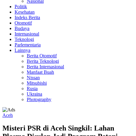
Nasional
Politik
Kesehatan
Indeks Berita
Otomotif
Budaya
Internasional
Teknologi
Parlementaria
Lainnya
Berita Otomotif
Berita Teknologi
Berita Internasional
Manfaat Buah
Nissan
Mitsubishi
Rusia
Ukraina
Photography
Aceh
Misteri PSR di Aceh Singkil: Lahan