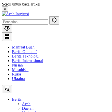
Langsung
Scroll untuk baca artikel
ke
×
konten
Manfaat Buah
Berita Otomotif
Berita Teknologi
Berita Internasional
Nissan
Mitsubishi
Rusia
Ukraina
Berita
Aceh
Daerah