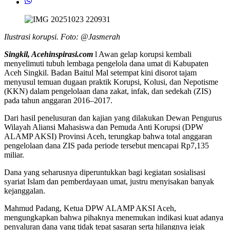
Ilustrasi korupsi. Foto: @Jasmerah
Singkil, Acehinspirasi.com
l Awan gelap korupsi kembali
menyelimuti tubuh lembaga pengelola dana umat di Kabupaten
Aceh Singkil. Badan Baitul Mal setempat kini disorot tajam
menyusul temuan dugaan praktik Korupsi, Kolusi, dan Nepotisme
(KKN) dalam pengelolaan dana zakat, infak, dan sedekah (ZIS)
pada tahun anggaran 2016–2017.
Dari hasil penelusuran dan kajian yang dilakukan Dewan Pengurus
Wilayah Aliansi Mahasiswa dan Pemuda Anti Korupsi (DPW
ALAMP AKSI) Provinsi Aceh, terungkap bahwa total anggaran
pengelolaan dana ZIS pada periode tersebut mencapai Rp7,135
miliar.
Dana yang seharusnya diperuntukkan bagi kegiatan sosialisasi
syariat Islam dan pemberdayaan umat, justru menyisakan banyak
kejanggalan.
Mahmud Padang, Ketua DPW ALAMP AKSI Aceh,
mengungkapkan bahwa pihaknya menemukan indikasi kuat adanya
penyaluran dana yang tidak tepat sasaran serta hilangnya jejak