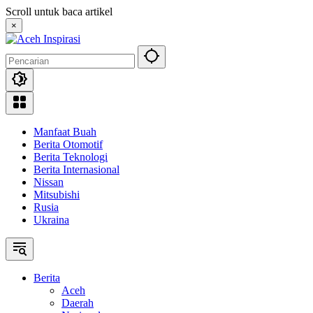
Langsung
Scroll untuk baca artikel
ke
×
konten
Manfaat Buah
Berita Otomotif
Berita Teknologi
Berita Internasional
Nissan
Mitsubishi
Rusia
Ukraina
Berita
Aceh
Daerah