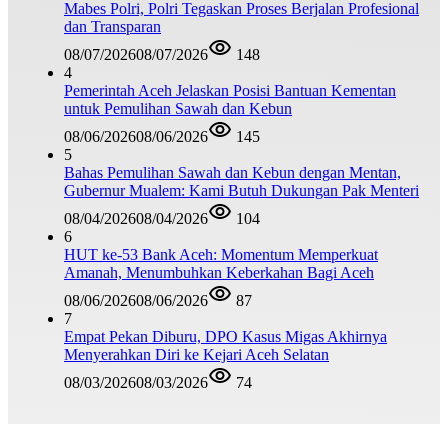
Mabes Polri, Polri Tegaskan Proses Berjalan Profesional
dan Transparan
08/07/2026
08/07/2026
148
4
Pemerintah Aceh Jelaskan Posisi Bantuan Kementan
untuk Pemulihan Sawah dan Kebun
08/06/2026
08/06/2026
145
5
Bahas Pemulihan Sawah dan Kebun dengan Mentan,
Gubernur Mualem: Kami Butuh Dukungan Pak Menteri
08/04/2026
08/04/2026
104
6
HUT ke-53 Bank Aceh: Momentum Memperkuat
Amanah, Menumbuhkan Keberkahan Bagi Aceh
08/06/2026
08/06/2026
87
7
Empat Pekan Diburu, DPO Kasus Migas Akhirnya
Menyerahkan Diri ke Kejari Aceh Selatan
08/03/2026
08/03/2026
74