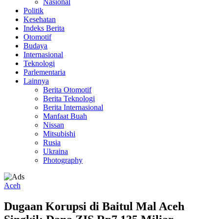
Nasional
Politik
Kesehatan
Indeks Berita
Otomotif
Budaya
Internasional
Teknologi
Parlementaria
Lainnya
Berita Otomotif
Berita Teknologi
Berita Internasional
Manfaat Buah
Nissan
Mitsubishi
Rusia
Ukraina
Photography
Aceh
Dugaan Korupsi di Baitul Mal Aceh