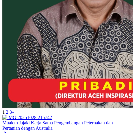
1
2
3
»
Mualem Jajaki Kerja Sama Pengembangan Peternakan dan
Pertanian dengan Australia