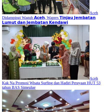
Aceh
Didampingi Wagub 𝗔𝗰𝗲𝗵, Wapres 𝗧𝗶𝗻𝗷𝗮𝘂 𝗝𝗲𝗺𝗯𝗮𝘁𝗮𝗻
𝗟𝘂𝗺𝘂𝘁 𝗱𝗮𝗻 𝗝𝗲𝗺𝗯𝗮𝘁𝗮𝗻 𝗞𝗲𝗻𝗱𝗮𝘄𝗶
Aceh
Kak Na Promosi Wisata Surfing dan Hadiri Perayaan HUT 53
tahun BAS Simeulue