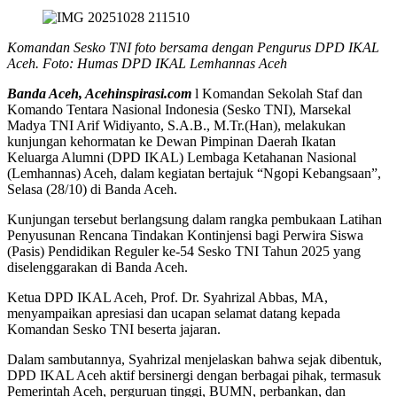
Komandan Sesko TNI foto bersama dengan Pengurus DPD IKAL
Aceh. Foto: Humas DPD IKAL Lemhannas Aceh
Banda Aceh, Acehinspirasi.com
l Komandan Sekolah Staf dan
Komando Tentara Nasional Indonesia (Sesko TNI), Marsekal
Madya TNI Arif Widiyanto, S.A.B., M.Tr.(Han), melakukan
kunjungan kehormatan ke Dewan Pimpinan Daerah Ikatan
Keluarga Alumni (DPD IKAL) Lembaga Ketahanan Nasional
(Lemhannas) Aceh, dalam kegiatan bertajuk “Ngopi Kebangsaan”,
Selasa (28/10) di Banda Aceh.
Kunjungan tersebut berlangsung dalam rangka pembukaan Latihan
Penyusunan Rencana Tindakan Kontinjensi bagi Perwira Siswa
(Pasis) Pendidikan Reguler ke-54 Sesko TNI Tahun 2025 yang
diselenggarakan di Banda Aceh.
Ketua DPD IKAL Aceh, Prof. Dr. Syahrizal Abbas, MA,
menyampaikan apresiasi dan ucapan selamat datang kepada
Komandan Sesko TNI beserta jajaran.
Dalam sambutannya, Syahrizal menjelaskan bahwa sejak dibentuk,
DPD IKAL Aceh aktif bersinergi dengan berbagai pihak, termasuk
Pemerintah Aceh, perguruan tinggi, BUMN, perbankan, dan