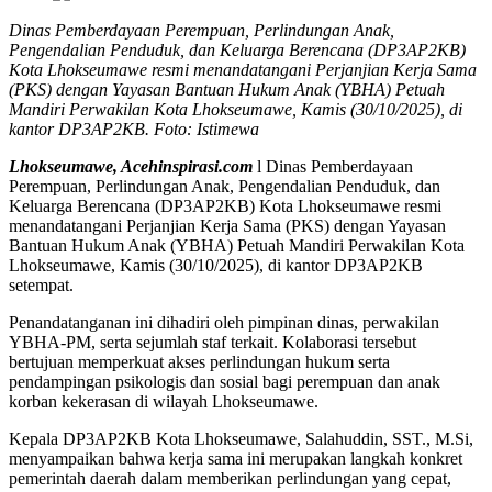
Dinas Pemberdayaan Perempuan, Perlindungan Anak,
Pengendalian Penduduk, dan Keluarga Berencana (DP3AP2KB)
Kota Lhokseumawe resmi menandatangani Perjanjian Kerja Sama
(PKS) dengan Yayasan Bantuan Hukum Anak (YBHA) Petuah
Mandiri Perwakilan Kota Lhokseumawe, Kamis (30/10/2025), di
kantor DP3AP2KB. Foto: Istimewa
Lhokseumawe, Acehinspirasi.com
l Dinas Pemberdayaan
Perempuan, Perlindungan Anak, Pengendalian Penduduk, dan
Keluarga Berencana (DP3AP2KB) Kota Lhokseumawe resmi
menandatangani Perjanjian Kerja Sama (PKS) dengan Yayasan
Bantuan Hukum Anak (YBHA) Petuah Mandiri Perwakilan Kota
Lhokseumawe, Kamis (30/10/2025), di kantor DP3AP2KB
setempat.
Penandatanganan ini dihadiri oleh pimpinan dinas, perwakilan
YBHA-PM, serta sejumlah staf terkait. Kolaborasi tersebut
bertujuan memperkuat akses perlindungan hukum serta
pendampingan psikologis dan sosial bagi perempuan dan anak
korban kekerasan di wilayah Lhokseumawe.
Kepala DP3AP2KB Kota Lhokseumawe, Salahuddin, SST., M.Si,
menyampaikan bahwa kerja sama ini merupakan langkah konkret
pemerintah daerah dalam memberikan perlindungan yang cepat,