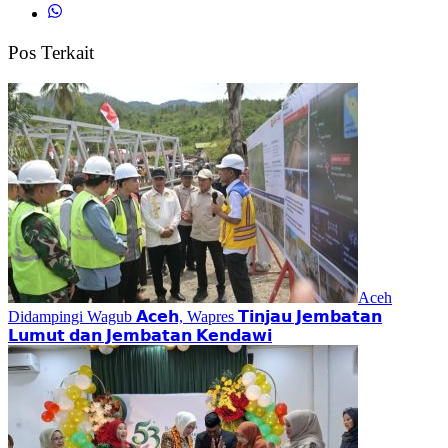
Pos Terkait
Aceh
Didampingi Wagub 𝗔𝗰𝗲𝗵, Wapres 𝗧𝗶𝗻𝗷𝗮𝘂 𝗝𝗲𝗺𝗯𝗮𝘁𝗮𝗻
𝗟𝘂𝗺𝘂𝘁 𝗱𝗮𝗻 𝗝𝗲𝗺𝗯𝗮𝘁𝗮𝗻 𝗞𝗲𝗻𝗱𝗮𝘄𝗶