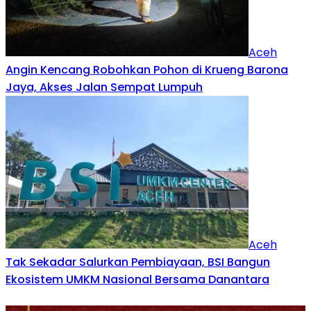
Aceh
Angin Kencang Robohkan Pohon di Krueng Barona
Jaya, Akses Jalan Sempat Lumpuh
Aceh
Tak Sekadar Salurkan Pembiayaan, BSI Bangun
Ekosistem UMKM Nasional Bersama Danantara