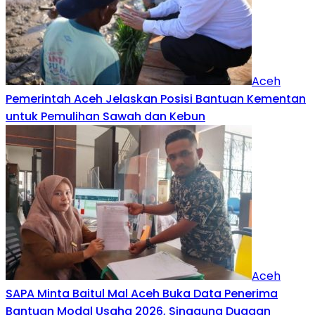
Aceh
Pemerintah Aceh Jelaskan Posisi Bantuan Kementan
untuk Pemulihan Sawah dan Kebun
Aceh
SAPA Minta Baitul Mal Aceh Buka Data Penerima
Bantuan Modal Usaha 2026, Singgung Dugaan