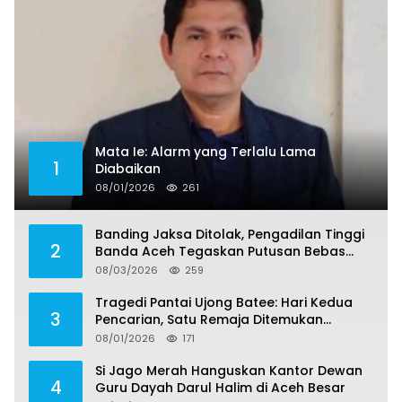
Mata Ie: Alarm yang Terlalu Lama
1
Diabaikan
08/01/2026
261
Banding Jaksa Ditolak, Pengadilan Tinggi
2
Banda Aceh Tegaskan Putusan Bebas
Dua Terdakwa Korupsi Tak Bisa Diajukan
08/03/2026
259
Banding
Tragedi Pantai Ujong Batee: Hari Kedua
3
Pencarian, Satu Remaja Ditemukan
Meninggal, Tiga Korban Masih Dicari
08/01/2026
171
Si Jago Merah Hanguskan Kantor Dewan
4
Guru Dayah Darul Halim di Aceh Besar