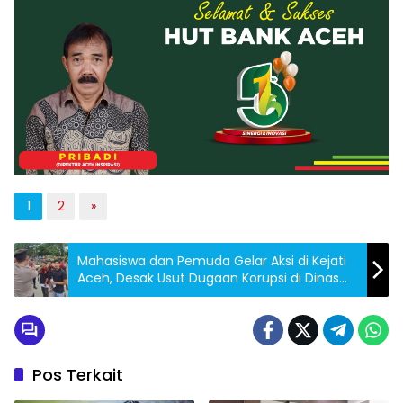
1
2
»
Mahasiswa dan Pemuda Gelar Aksi di Kejati
Aceh, Desak Usut Dugaan Korupsi di Dinas
Perkim dan Balai Jalan Nasional
Pos Terkait