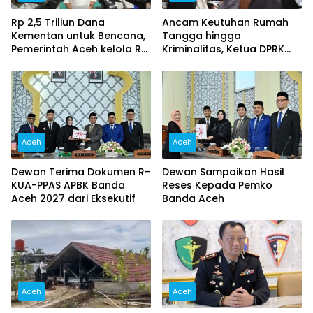
Rp 2,5 Triliun Dana
Ancam Keutuhan Rumah
Kementan untuk Bencana,
Tangga hingga
Pemerintah Aceh kelola Rp
Kriminalitas, Ketua DPRK
9,7 Miliar‎
Banda Aceh Dorong
Pemberantasan Narkoba,
Serta Penguatan Peran
Gampong
Aceh
Aceh
Dewan Terima Dokumen R-
Dewan Sampaikan Hasil
KUA-PPAS APBK Banda
Reses Kepada Pemko
Aceh 2027 dari Eksekutif
Banda Aceh
Aceh
Aceh