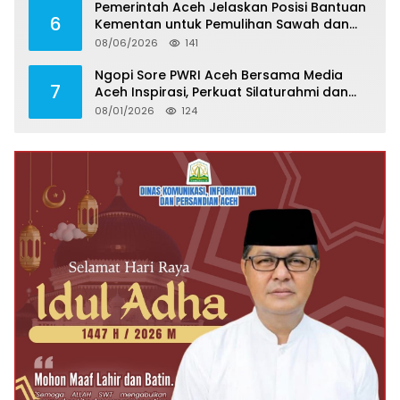
Pemerintah Aceh Jelaskan Posisi Bantuan
6
Kementan untuk Pemulihan Sawah dan
Kebun
08/06/2026
141
Ngopi Sore PWRI Aceh Bersama Media
7
Aceh Inspirasi, Perkuat Silaturahmi dan
Wariskan Pengalaman Berharga
08/01/2026
124