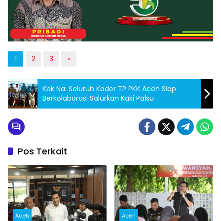
1
2
3
»
Kak Na: Seluruh Kader TP PKK Aceh Siap
Berkolaborasi Salurkan Kaki Palsu
Pos Terkait
Aceh
Aceh