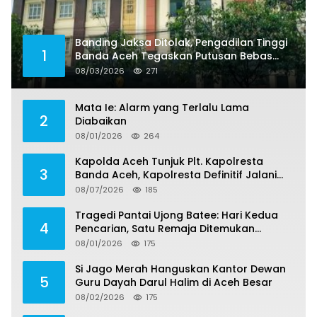
Banding Jaksa Ditolak, Pengadilan Tinggi
1
Banda Aceh Tegaskan Putusan Bebas
Dua Terdakwa Korupsi Tak Bisa Diajukan
08/03/2026
271
Banding
Mata Ie: Alarm yang Terlalu Lama
2
Diabaikan
08/01/2026
264
Kapolda Aceh Tunjuk Plt. Kapolresta
3
Banda Aceh, Kapolresta Definitif Jalani
Pemeriksaan di Mabes Polri
08/07/2026
185
Tragedi Pantai Ujong Batee: Hari Kedua
4
Pencarian, Satu Remaja Ditemukan
Meninggal, Tiga Korban Masih Dicari
08/01/2026
175
Si Jago Merah Hanguskan Kantor Dewan
5
Guru Dayah Darul Halim di Aceh Besar
08/02/2026
175