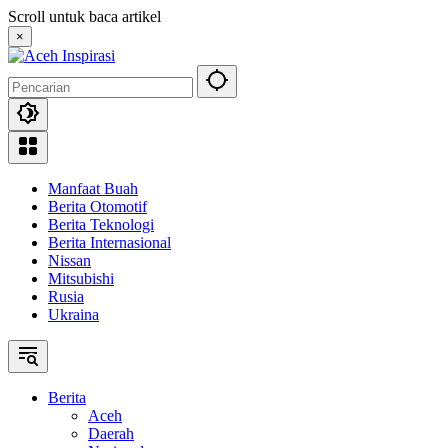
Langsung
Scroll untuk baca artikel
ke
×
konten
Manfaat Buah
Berita Otomotif
Berita Teknologi
Berita Internasional
Nissan
Mitsubishi
Rusia
Ukraina
Berita
Aceh
Daerah