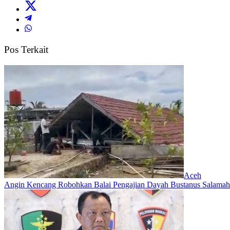
Pos Terkait
Aceh
Angin Kencang Robohkan Balai Pengajian Dayah Bustanus Salamah