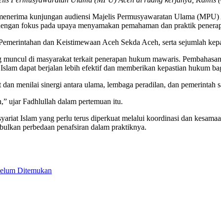
menerima kunjungan audiensi Majelis Permusyawaratan Ulama (MPU) A
dengan fokus pada upaya menyamakan pemahaman dan praktik penerap
 Pemerintahan dan Keistimewaan Aceh Sekda Aceh, serta sejumlah kepal
ng muncul di masyarakat terkait penerapan hukum mawaris. Pembahas
lam dapat berjalan lebih efektif dan memberikan kepastian hukum bag
an menilai sinergi antara ulama, lembaga peradilan, dan pemerintah s
,” ujar Fadhlullah dalam pertemuan itu.
iat Islam yang perlu terus diperkuat melalui koordinasi dan kesamaa
mbulkan perbedaan penafsiran dalam praktiknya.
Belum Ditemukan