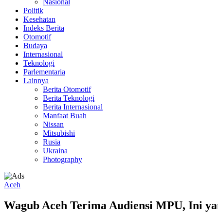
Nasional
Politik
Kesehatan
Indeks Berita
Otomotif
Budaya
Internasional
Teknologi
Parlementaria
Lainnya
Berita Otomotif
Berita Teknologi
Berita Internasional
Manfaat Buah
Nissan
Mitsubishi
Rusia
Ukraina
Photography
Aceh
Wagub Aceh Terima Audiensi MPU, Ini ya