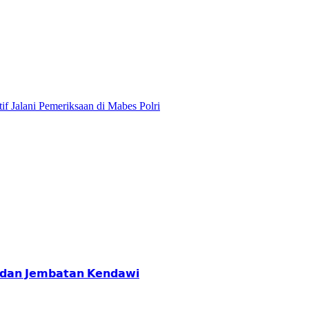
if Jalani Pemeriksaan di Mabes Polri
𝗮𝗻 𝗝𝗲𝗺𝗯𝗮𝘁𝗮𝗻 𝗞𝗲𝗻𝗱𝗮𝘄𝗶