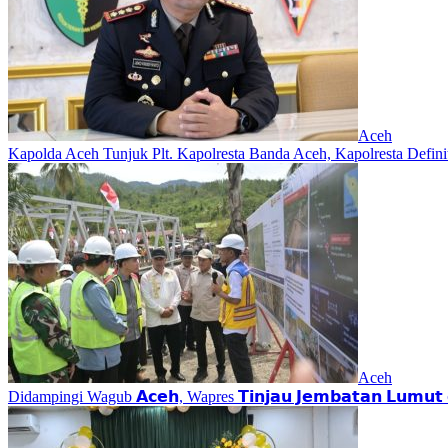
Aceh
Kapolda Aceh Tunjuk Plt. Kapolresta Banda Aceh, Kapolresta Definit
Aceh
Didampingi Wagub 𝗔𝗰𝗲𝗵, Wapres 𝗧𝗶𝗻𝗷𝗮𝘂 𝗝𝗲𝗺𝗯𝗮𝘁𝗮𝗻 𝗟𝘂𝗺𝘂𝘁 𝗱