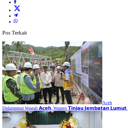
Pos Terkait
Aceh
Didampingi Wagub 𝗔𝗰𝗲𝗵, Wapres 𝗧𝗶𝗻𝗷𝗮𝘂 𝗝𝗲𝗺𝗯𝗮𝘁𝗮𝗻 𝗟𝘂𝗺𝘂𝘁 𝗱