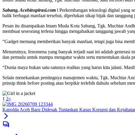
Sabang, Acehinspirasi.com
l Perkembangan teknologi digital yang s
balik berbagai manfaat tersebut, diperlukan sikap bijak dan tanggung
Pesan itu disampaikan Imam Muda Kota Sabang, Tgk. Muchtar Andhik
membuat seseorang terlena hingga mengabaikan tanggung jawab yang
“Gadget memang memberikan banyak manfaat, tetapi juga bisa membuat s
Menurutnya, fenomena yang banyak terjadi saat ini adalah generasi m
dan pemuda untuk mampu mengatur waktu serta menentukan skala pri
“Dunia maya bukan satu-satunya realitas yang harus kita jalani. Mas
Selain menekankan pentingnya manajemen waktu, Tgk. Muchtar Andhi
prinsip think before posting atau berpikir terlebih dahulu sebelum m
1
2
»
Kapolda Aceh Baru Didesak Tuntaskan Kasus Korupsi dan Kejahata