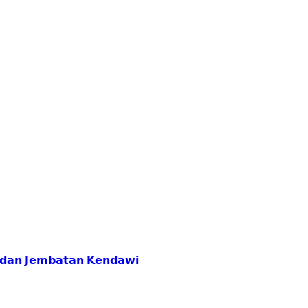
𝗮𝗻 𝗝𝗲𝗺𝗯𝗮𝘁𝗮𝗻 𝗞𝗲𝗻𝗱𝗮𝘄𝗶