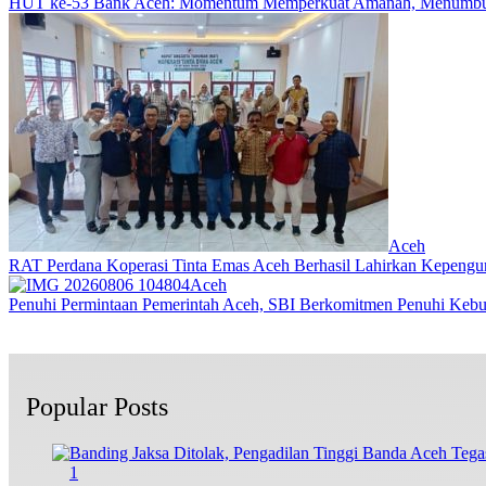
HUT ke-53 Bank Aceh: Momentum Memperkuat Amanah, Menumbu
Aceh
RAT Perdana Koperasi Tinta Emas Aceh Berhasil Lahirkan Kepengu
Aceh
Penuhi Permintaan Pemerintah Aceh, SBI Berkomitmen Penuhi Keb
Popular Posts
1