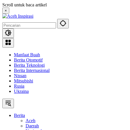
Langsung
Scroll untuk baca artikel
ke
×
konten
Manfaat Buah
Berita Otomotif
Berita Teknologi
Berita Internasional
Nissan
Mitsubishi
Rusia
Ukraina
Berita
Aceh
Daerah