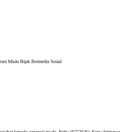
asi Muda Bijak Bermedia Sosial
sihat kepada generasi muda, Rabu (8/7/2026). Foto: Istimewa