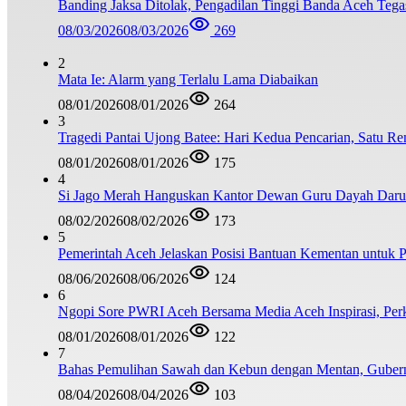
Banding Jaksa Ditolak, Pengadilan Tinggi Banda Aceh Teg
08/03/2026
08/03/2026
269
2
Mata Ie: Alarm yang Terlalu Lama Diabaikan
08/01/2026
08/01/2026
264
3
Tragedi Pantai Ujong Batee: Hari Kedua Pencarian, Satu R
08/01/2026
08/01/2026
175
4
Si Jago Merah Hanguskan Kantor Dewan Guru Dayah Darul
08/02/2026
08/02/2026
173
5
Pemerintah Aceh Jelaskan Posisi Bantuan Kementan untuk
08/06/2026
08/06/2026
124
6
Ngopi Sore PWRI Aceh Bersama Media Aceh Inspirasi, Perk
08/01/2026
08/01/2026
122
7
Bahas Pemulihan Sawah dan Kebun dengan Mentan, Guber
08/04/2026
08/04/2026
103