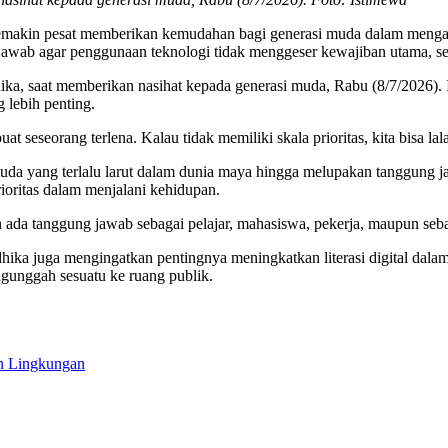
emakin pesat memberikan kemudahan bagi generasi muda dalam mengaks
 jawab agar penggunaan teknologi tidak menggeser kewajiban utama, sepe
a, saat memberikan nasihat kepada generasi muda, Rabu (8/7/2026). 
 lebih penting.
eseorang terlena. Kalau tidak memiliki skala prioritas, kita bisa lala
uda yang terlalu larut dalam dunia maya hingga melupakan tanggung jaw
oritas dalam menjalani kehidupan.
ih ada tanggung jawab sebagai pelajar, mahasiswa, pekerja, maupun seb
ka juga mengingatkan pentingnya meningkatkan literasi digital dala
engunggah sesuatu ke ruang publik.
n Lingkungan