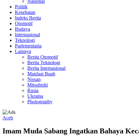
Nasional
Politik
Kesehatan
Indeks Berita
Otomotif
Budaya
Internasional
Teknologi
Parlementaria
Lainnya
Berita Otomotif
Berita Teknologi
Berita Internasional
Manfaat Buah
Nissan
Mitsubishi
Rusia
Ukraina
Photography
Aceh
Imam Muda Sabang Ingatkan Bahaya Keca