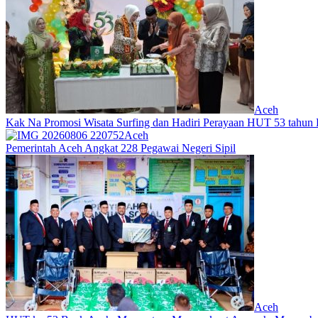
Aceh
Kak Na Promosi Wisata Surfing dan Hadiri Perayaan HUT 53 tahun
Aceh
Pemerintah Aceh Angkat 228 Pegawai Negeri Sipil
Aceh