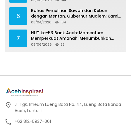
08/06/2026
144
Bahas Pemulihan Sawah dan Kebun
6
dengan Mentan, Gubernur Mualem: Kami
Butuh Dukungan Pak Menteri
08/04/2026
104
HUT ke-53 Bank Aceh: Momentum
7
Memperkuat Amanah, Menumbuhkan
Keberkahan Bagi Aceh
08/06/2026
83
Jl. Tgk. Imeum Lueng Bata No. 44, Lueng Bata Banda
Aceh, Lantai II
+62 812-6937-061