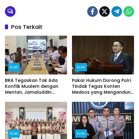
Pos Terkait
Aceh
Aceh
BRA Tegaskan Tak Ada
Pakar Hukum Dorong Polri
Konflik Mualem dengan
Tindak Tegas Konten
Mentan, Jamaluddin:
Medsos yang Mengandung
Jangan Potong Informasi
Provokasi
Pertemuan
Aceh
Aceh