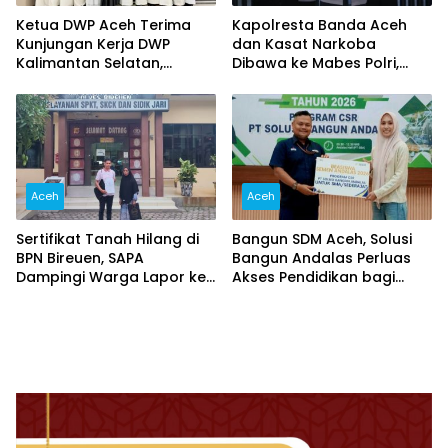
Ketua DWP Aceh Terima
Kapolresta Banda Aceh
Kunjungan Kerja DWP
dan Kasat Narkoba
Kalimantan Selatan,
Dibawa ke Mabes Polri,
Pererat Sinergi dan
Polri Tegaskan Proses
Kolaborasi
Berjalan Profesional dan
Transparan
Aceh
Aceh
Sertifikat Tanah Hilang di
Bangun SDM Aceh, Solusi
BPN Bireuen, SAPA
Bangun Andalas Perluas
Dampingi Warga Lapor ke
Akses Pendidikan bagi
Polisi
5.500 Pelajar