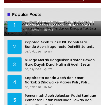
Popular Posts
Banding Jaksa Ditolak, Pengadilan Tinggi
1
Banda Aceh Tegaskan Putusan Bebas
Dua Terdakwa Korupsi Tak Bisa Diajukan
08/03/2026
274
Banding
Kapolda Aceh Tunjuk Plt. Kapolresta
2
Banda Aceh, Kapolresta Definitif Jalani
Pemeriksaan di Mabes Polri
08/07/2026
197
Si Jago Merah Hanguskan Kantor Dewan
3
Guru Dayah Darul Halim di Aceh Besar
08/02/2026
175
Kapolresta Banda Aceh dan Kasat
4
Narkoba Dibawa ke Mabes Polri, Polri
Tegaskan Proses Berjalan Profesional dan
08/07/2026
146
Transparan
Pemerintah Aceh Jelaskan Posisi Bantuan
5
Kementan untuk Pemulihan Sawah dan
Kebun