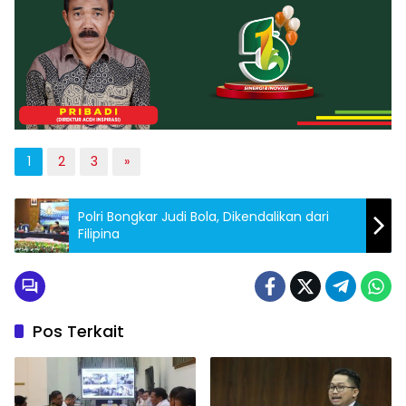
1
2
3
»
Polri Bongkar Judi Bola, Dikendalikan dari
Filipina
Pos Terkait