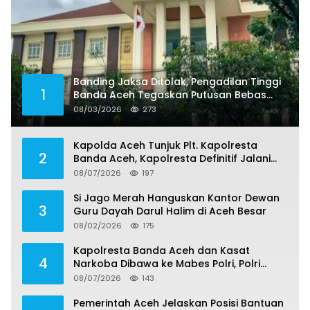
Banding Jaksa Ditolak, Pengadilan Tinggi
1
Banda Aceh Tegaskan Putusan Bebas
Dua Terdakwa Korupsi Tak Bisa Diajukan
08/03/2026
273
Banding
Kapolda Aceh Tunjuk Plt. Kapolresta
2
Banda Aceh, Kapolresta Definitif Jalani
Pemeriksaan di Mabes Polri
08/07/2026
197
Si Jago Merah Hanguskan Kantor Dewan
3
Guru Dayah Darul Halim di Aceh Besar
08/02/2026
175
Kapolresta Banda Aceh dan Kasat
4
Narkoba Dibawa ke Mabes Polri, Polri
Tegaskan Proses Berjalan Profesional dan
08/07/2026
143
Transparan
Pemerintah Aceh Jelaskan Posisi Bantuan