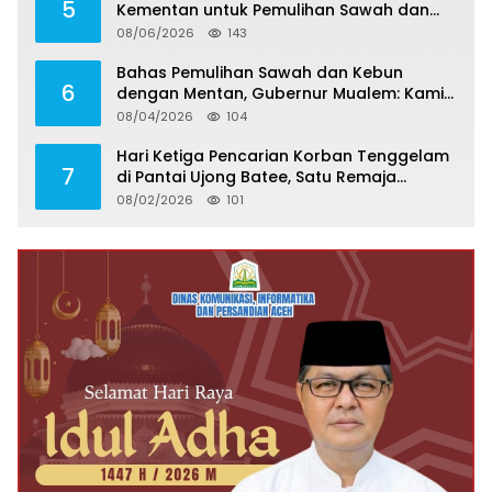
5
Kementan untuk Pemulihan Sawah dan
Kebun
08/06/2026
143
Bahas Pemulihan Sawah dan Kebun
6
dengan Mentan, Gubernur Mualem: Kami
Butuh Dukungan Pak Menteri
08/04/2026
104
Hari Ketiga Pencarian Korban Tenggelam
7
di Pantai Ujong Batee, Satu Remaja
Ditemukan Meninggal, Satu Masih Hilang
08/02/2026
101