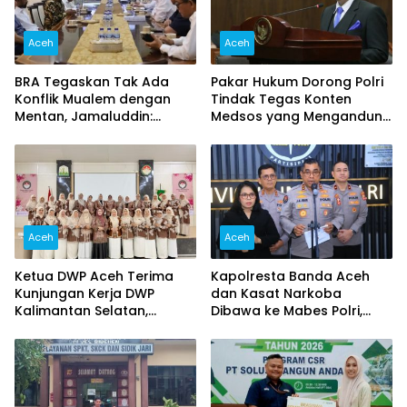
Aceh
Aceh
BRA Tegaskan Tak Ada
Pakar Hukum Dorong Polri
Konflik Mualem dengan
Tindak Tegas Konten
Mentan, Jamaluddin:
Medsos yang Mengandung
Jangan Potong Informasi
Provokasi
Pertemuan
Aceh
Aceh
Ketua DWP Aceh Terima
Kapolresta Banda Aceh
Kunjungan Kerja DWP
dan Kasat Narkoba
Kalimantan Selatan,
Dibawa ke Mabes Polri,
Pererat Sinergi dan
Polri Tegaskan Proses
Kolaborasi
Berjalan Profesional dan
Transparan