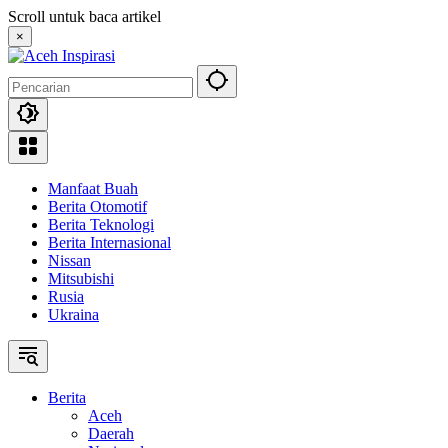
Langsung
Scroll untuk baca artikel
ke
×
konten
Manfaat Buah
Berita Otomotif
Berita Teknologi
Berita Internasional
Nissan
Mitsubishi
Rusia
Ukraina
Berita
Aceh
Daerah