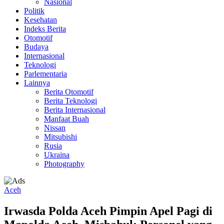
Nasional
Politik
Kesehatan
Indeks Berita
Otomotif
Budaya
Internasional
Teknologi
Parlementaria
Lainnya
Berita Otomotif
Berita Teknologi
Berita Internasional
Manfaat Buah
Nissan
Mitsubishi
Rusia
Ukraina
Photography
Aceh
Irwasda Polda Aceh Pimpin Apel Pagi di