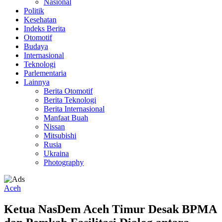
Nasional
Politik
Kesehatan
Indeks Berita
Otomotif
Budaya
Internasional
Teknologi
Parlementaria
Lainnya
Berita Otomotif
Berita Teknologi
Berita Internasional
Manfaat Buah
Nissan
Mitsubishi
Rusia
Ukraina
Photography
Aceh
Ketua NasDem Aceh Timur Desak BPMA