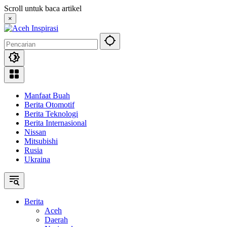
Langsung
Scroll untuk baca artikel
ke
×
konten
Manfaat Buah
Berita Otomotif
Berita Teknologi
Berita Internasional
Nissan
Mitsubishi
Rusia
Ukraina
Berita
Aceh
Daerah