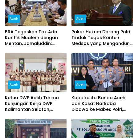
Aceh
Aceh
BRA Tegaskan Tak Ada
Pakar Hukum Dorong Polri
Konflik Mualem dengan
Tindak Tegas Konten
Mentan, Jamaluddin:
Medsos yang Mengandung
Jangan Potong Informasi
Provokasi
Pertemuan
Aceh
Aceh
Ketua DWP Aceh Terima
Kapolresta Banda Aceh
Kunjungan Kerja DWP
dan Kasat Narkoba
Kalimantan Selatan,
Dibawa ke Mabes Polri,
Pererat Sinergi dan
Polri Tegaskan Proses
Kolaborasi
Berjalan Profesional dan
Transparan