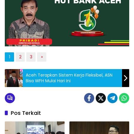
1
2
3
»
Aceh Terapkan Sistem Kerja Fleksibel, ASN
Bisa WFH Mulai Hari Ini
Pos Terkait