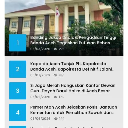
Banding Jaksa Ditolak, Pengadilan Tinggi
1
Banda Aceh Tegaskan Putusan Bebas
Dua Terdakwa Korupsi Tak Bisa Diajukan
08/03/2026
273
Banding
Kapolda Aceh Tunjuk Plt. Kapolresta
2
Banda Aceh, Kapolresta Definitif Jalani
Pemeriksaan di Mabes Polri
08/07/2026
197
Si Jago Merah Hanguskan Kantor Dewan
3
Guru Dayah Darul Halim di Aceh Besar
08/02/2026
175
Pemerintah Aceh Jelaskan Posisi Bantuan
4
Kementan untuk Pemulihan Sawah dan
Kebun
08/06/2026
144