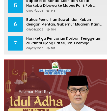
Kapolresta Banda Aceh dan Kasat
5
Narkoba Dibawa ke Mabes Polri, Polri
Tegaskan Proses Berjalan Profesional dan
08/07/2026
143
Transparan
Bahas Pemulihan Sawah dan Kebun
6
dengan Mentan, Gubernur Mualem: Kami
Butuh Dukungan Pak Menteri
08/04/2026
104
Hari Ketiga Pencarian Korban Tenggelam
7
di Pantai Ujong Batee, Satu Remaja
Ditemukan Meninggal, Satu Masih Hilang
08/02/2026
101