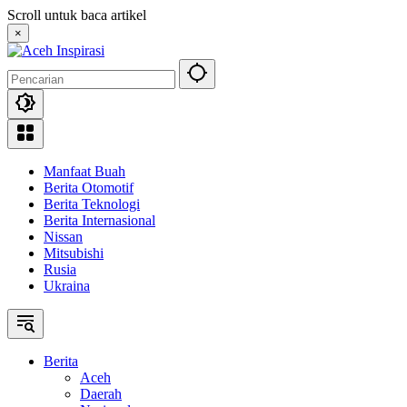
Langsung
Scroll untuk baca artikel
ke
×
konten
Manfaat Buah
Berita Otomotif
Berita Teknologi
Berita Internasional
Nissan
Mitsubishi
Rusia
Ukraina
Berita
Aceh
Daerah