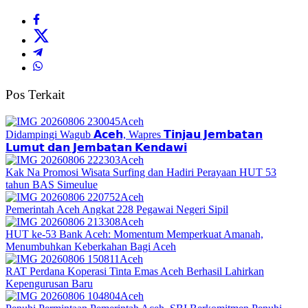
Pos Terkait
Aceh
Didampingi Wagub 𝗔𝗰𝗲𝗵, Wapres 𝗧𝗶𝗻𝗷𝗮𝘂 𝗝𝗲𝗺𝗯𝗮𝘁𝗮𝗻
𝗟𝘂𝗺𝘂𝘁 𝗱𝗮𝗻 𝗝𝗲𝗺𝗯𝗮𝘁𝗮𝗻 𝗞𝗲𝗻𝗱𝗮𝘄𝗶
Aceh
Kak Na Promosi Wisata Surfing dan Hadiri Perayaan HUT 53
tahun BAS Simeulue
Aceh
Pemerintah Aceh Angkat 228 Pegawai Negeri Sipil
Aceh
HUT ke-53 Bank Aceh: Momentum Memperkuat Amanah,
Menumbuhkan Keberkahan Bagi Aceh
Aceh
RAT Perdana Koperasi Tinta Emas Aceh Berhasil Lahirkan
Kepengurusan Baru
Aceh