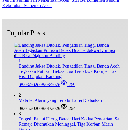
Penuhi Permintaan Pemerintah Aceh, SBI Berkomitmen Penuhi
Kebutuhan Semen di Aceh
Popular Posts
1
Banding Jaksa Ditolak, Pengadilan Tinggi Banda Aceh
Tegaskan Putusan Bebas Dua Terdakwa Korupsi Tak
Bisa Diajukan Banding
08/03/2026
08/03/2026
269
2
Mata Ie: Alarm yang Terlalu Lama Diabaikan
08/01/2026
08/01/2026
264
3
Tragedi Pantai Ujong Batee: Hari Kedua Pencarian, Satu
Remaja Ditemukan Meninggal, Tiga Korban Masih
Dicari