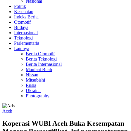
Nasional
Politik
Kesehatan
Indeks Berita
Otomotif
Budaya
Internasional
Teknologi
Parlementaria
Lainnya
Berita Otomotif
Berita Teknologi
Berita Internasional
Manfaat Buah
Nissan
Mitsubishi
Rusia
Ukraina
Photography
Aceh
Koperasi WUBI Aceh Buka Kesempatan