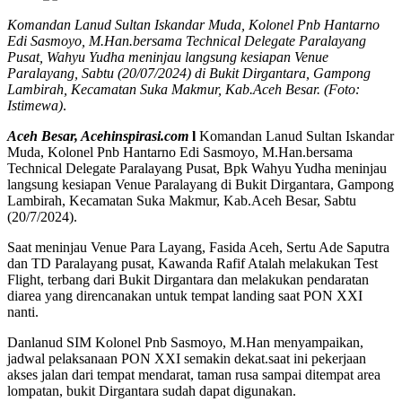
Komandan Lanud Sultan Iskandar Muda, Kolonel Pnb Hantarno
Edi Sasmoyo, M.Han.bersama Technical Delegate Paralayang
Pusat, Wahyu Yudha meninjau langsung kesiapan Venue
Paralayang, Sabtu (20/07/2024) di Bukit Dirgantara, Gampong
Lambirah, Kecamatan Suka Makmur, Kab.Aceh Besar. (Foto:
Istimewa)
.
Aceh Besar, Acehinspirasi.com
l
Komandan Lanud Sultan Iskandar
Muda, Kolonel Pnb Hantarno Edi Sasmoyo, M.Han.bersama
Technical Delegate Paralayang Pusat, Bpk Wahyu Yudha meninjau
langsung kesiapan Venue Paralayang di Bukit Dirgantara, Gampong
Lambirah, Kecamatan Suka Makmur, Kab.Aceh Besar, Sabtu
(20/7/2024).
Saat meninjau Venue Para Layang, Fasida Aceh, Sertu Ade Saputra
dan TD Paralayang pusat, Kawanda Rafif Atalah melakukan Test
Flight, terbang dari Bukit Dirgantara dan melakukan pendaratan
diarea yang direncanakan untuk tempat landing saat PON XXI
nanti.
Danlanud SIM Kolonel Pnb Sasmoyo, M.Han menyampaikan,
jadwal pelaksanaan PON XXI semakin dekat.saat ini pekerjaan
akses jalan dari tempat mendarat, taman rusa sampai ditempat area
lompatan, bukit Dirgantara sudah dapat digunakan.