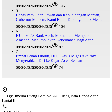
08/06/2026
08/06/2026
145
5
Bahas Pemulihan Sawah dan Kebun dengan Mentan,
Gubernur Mualem: Kami Butuh Dukungan Pak Menteri
08/04/2026
08/04/2026
104
6
HUT ke-53 Bank Aceh: Momentum Memperkuat
Amanah, Menumbuhkan Keberkahan Bagi Aceh
08/06/2026
08/06/2026
87
7
Empat Pekan Diburu, DPO Kasus Migas Akhirnya
Menyerahkan Diri ke Kejari Aceh Selatan
08/03/2026
08/03/2026
74
Jl. Tgk. Imeum Lueng Bata No. 44, Lueng Bata Banda Aceh,
Lantai II