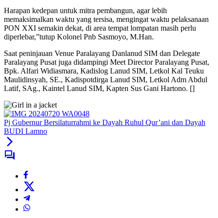
Harapan kedepan untuk mitra pembangun, agar lebih
memaksimalkan waktu yang tersisa, mengingat waktu pelaksanaan
PON XXI semakin dekat, di area tempat lompatan masih perlu
diperlebar,”tutup Kolonel Pnb Sasmoyo, M.Han.
Saat peninjauan Venue Paralayang Danlanud SIM dan Delegate
Paralayang Pusat juga didampingi Meet Director Paralayang Pusat,
Bpk. Alfari Widiasmara, Kadislog Lanud SIM, Letkol Kal Teuku
Maulidinsyah, SE., Kadispotdirga Lanud SIM, Letkol Adm Abdul
Latif, SAg., Kaintel Lanud SIM, Kapten Sus Gani Hartono. []
Pj Gubernur Bersilaturrahmi ke Dayah Ruhul Qur’ani dan Dayah
BUDI Lamno