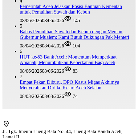
4
Pemerintah Aceh Jelaskan Posisi Bantuan Kementan
untuk Pemulihan Sawah dan Kebun
08/06/2026
08/06/2026
145
5
Bahas Pemulihan Sawah dan Kebun dengan Mentan,
Gubernur Mualem: Kami Butuh Dukungan Pak Menteri
08/04/2026
08/04/2026
104
6
HUT ke-53 Bank Aceh: Momentum Memperkuat
Amanah, Menumbuhkan Keberkahan Bagi Aceh
08/06/2026
08/06/2026
83
7
Empat Pekan Diburu, DPO Kasus Migas Akhirnya
Menyerahkan Diri ke Kejari Aceh Selatan
08/03/2026
08/03/2026
74
Jl. Tgk. Imeum Lueng Bata No. 44, Lueng Bata Banda Aceh,
Lantai II