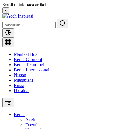
Langsung
Scroll untuk baca artikel
ke
×
konten
Manfaat Buah
Berita Otomotif
Berita Teknologi
Berita Internasional
Nissan
Mitsubishi
Rusia
Ukraina
Berita
Aceh
Daerah