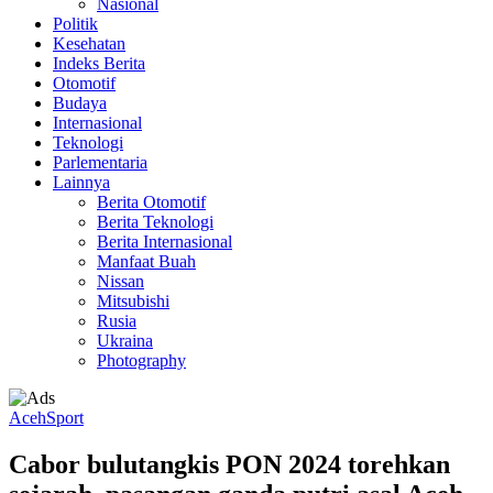
Nasional
Politik
Kesehatan
Indeks Berita
Otomotif
Budaya
Internasional
Teknologi
Parlementaria
Lainnya
Berita Otomotif
Berita Teknologi
Berita Internasional
Manfaat Buah
Nissan
Mitsubishi
Rusia
Ukraina
Photography
Aceh
Sport
Cabor bulutangkis PON 2024 torehkan