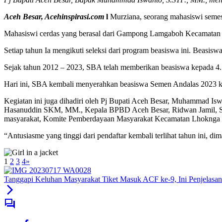
Aceh Besar, Acehinspirasi.com
l
Murziana, seorang mahasiswi semes
Mahasiswi cerdas yang berasal dari Gampong Lamgaboh Kecamatan L
Setiap tahun Ia mengikuti seleksi dari program beasiswa ini. Beas
Sejak tahun 2012 – 2023, SBA telah memberikan beasiswa kepada 4.
Hari ini, SBA kembali menyerahkan beasiswa Semen Andalas 2023 ke
Kegiatan ini juga dihadiri oleh Pj Bupati Aceh Besar, Muhammad Is
Hasanuddin SKM, MM., Kepala BPBD Aceh Besar, Ridwan Jamil, S
masyarakat, Komite Pemberdayaan Masyarakat Kecamatan Lhoknga da
“Antusiasme yang tinggi dari pendaftar kembali terlihat tahun ini, 
1
2
3
4
»
Tanggapi Keluhan Masyarakat Tiket Masuk ACF ke-9, Ini Penjelasa