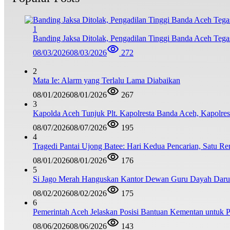
1
Banding Jaksa Ditolak, Pengadilan Tinggi Banda Aceh Teg
08/03/2026
08/03/2026
272
2
Mata Ie: Alarm yang Terlalu Lama Diabaikan
08/01/2026
08/01/2026
267
3
Kapolda Aceh Tunjuk Plt. Kapolresta Banda Aceh, Kapolresta
08/07/2026
08/07/2026
195
4
Tragedi Pantai Ujong Batee: Hari Kedua Pencarian, Satu R
08/01/2026
08/01/2026
176
5
Si Jago Merah Hanguskan Kantor Dewan Guru Dayah Darul
08/02/2026
08/02/2026
175
6
Pemerintah Aceh Jelaskan Posisi Bantuan Kementan untuk
08/06/2026
08/06/2026
143