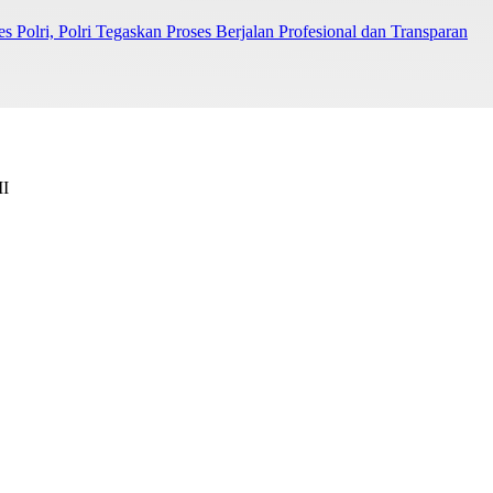
Polri, Polri Tegaskan Proses Berjalan Profesional dan Transparan
II