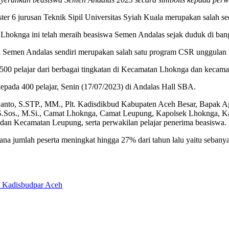
ter 6 jurusan Teknik Sipil Universitas Syiah Kuala merupakan salah 
hoknga ini telah meraih beasiswa Semen Andalas sejak duduk di ba
iswa Semen Andalas sendiri merupakan salah satu program CSR unggula
500 pelajar dari berbagai tingkatan di Kecamatan Lhoknga dan kecam
pada 400 pelajar, Senin (17/07/2023) di Andalas Hall SBA.
wanto, S.STP., MM., Plt. Kadisdikbud Kabupaten Aceh Besar, Bapak A
.Sos., M.Si., Camat Lhoknga, Camat Leupung, Kapolsek Lhoknga, 
n Kecamatan Leupung, serta perwakilan pelajar penerima beasiswa.
dimana jumlah peserta meningkat hingga 27% dari tahun lalu yaitu seb
n Kadisbudpar Aceh