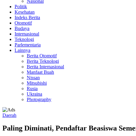
Nasional
Politik
Kesehatan
Indeks Berita
Otomotif
Budaya
Internasional
Teknologi
Parlementaria
Lainnya
Berita Otomotif
Berita Teknologi
Berita Internasional
Manfaat Buah
Nissan
Mitsubishi
Rusia
Ukraina
Photography
Daerah
Paling Diminati, Pendaftar Beasiswa Se