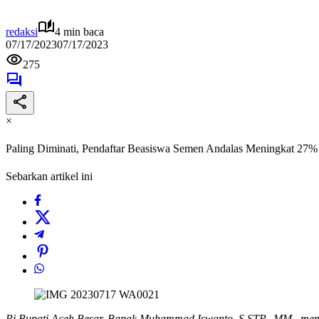
redaksi
4 min baca
07/17/2023
07/17/2023
275
×
Paling Diminati, Pendaftar Beasiswa Semen Andalas Meningkat 27%
Sebarkan artikel ini
Pj Bupati Aceh Besar, Bapak Muhammad Iswanto, S.STP., MM., menye