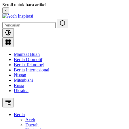
Langsung
Scroll untuk baca artikel
ke
×
konten
Manfaat Buah
Berita Otomotif
Berita Teknologi
Berita Internasional
Nissan
Mitsubishi
Rusia
Ukraina
Berita
Aceh
Daerah