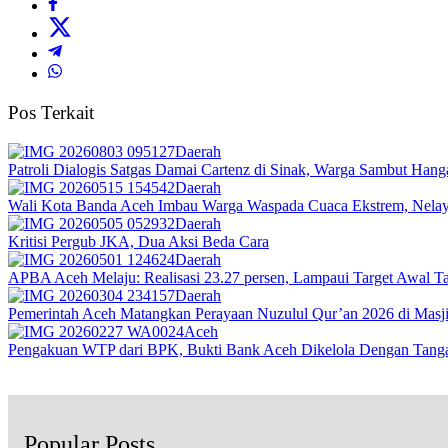
Pos Terkait
Daerah
Patroli Dialogis Satgas Damai Cartenz di Sinak, Warga Sambut Hang
Daerah
Wali Kota Banda Aceh Imbau Warga Waspada Cuaca Ekstrem, Nelay
Daerah
Kritisi Pergub JKA, Dua Aksi Beda Cara
Daerah
APBA Aceh Melaju: Realisasi 23.27 persen, Lampaui Target Awal T
Daerah
Pemerintah Aceh Matangkan Perayaan Nuzulul Qur’an 2026 di Masj
Aceh
Pengakuan WTP dari BPK, Bukti Bank Aceh Dikelola Dengan Tang
Popular Posts