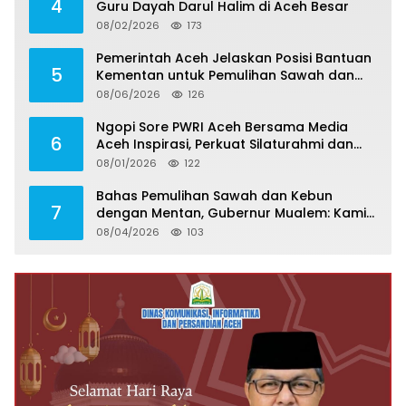
4
Guru Dayah Darul Halim di Aceh Besar
08/02/2026
173
Pemerintah Aceh Jelaskan Posisi Bantuan
5
Kementan untuk Pemulihan Sawah dan
Kebun
08/06/2026
126
Ngopi Sore PWRI Aceh Bersama Media
6
Aceh Inspirasi, Perkuat Silaturahmi dan
Wariskan Pengalaman Berharga
08/01/2026
122
Bahas Pemulihan Sawah dan Kebun
7
dengan Mentan, Gubernur Mualem: Kami
Butuh Dukungan Pak Menteri
08/04/2026
103