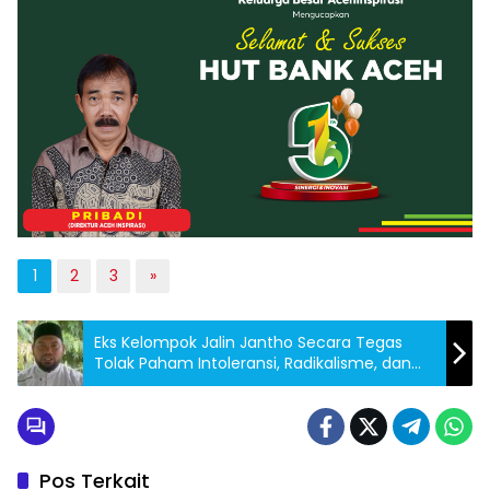
1
2
3
»
Eks Kelompok Jalin Jantho Secara Tegas
Tolak Paham Intoleransi, Radikalisme, dan
Terorisme
Pos Terkait