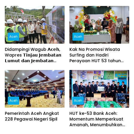
Aceh
Aceh
Didampingi Wagub 𝗔𝗰𝗲𝗵,
Kak Na Promosi Wisata
Wapres 𝗧𝗶𝗻𝗷𝗮𝘂 𝗝𝗲𝗺𝗯𝗮𝘁𝗮𝗻
Surfing dan Hadiri
𝗟𝘂𝗺𝘂𝘁 𝗱𝗮𝗻 𝗝𝗲𝗺𝗯𝗮𝘁𝗮𝗻
Perayaan HUT 53 tahun
𝗞𝗲𝗻𝗱𝗮𝘄𝗶
BAS Simeulue
Aceh
Aceh
Pemerintah Aceh Angkat
HUT ke-53 Bank Aceh:
228 Pegawai Negeri Sipil
Momentum Memperkuat
Amanah, Menumbuhkan
Keberkahan Bagi Aceh