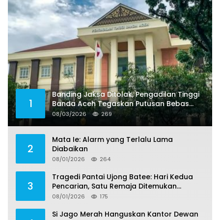
Banding Jaksa Ditolak, Pengadilan Tinggi
1
Banda Aceh Tegaskan Putusan Bebas
Dua Terdakwa Korupsi Tak Bisa Diajukan
08/03/2026
269
Banding
Mata Ie: Alarm yang Terlalu Lama
2
Diabaikan
08/01/2026
264
Tragedi Pantai Ujong Batee: Hari Kedua
3
Pencarian, Satu Remaja Ditemukan
Meninggal, Tiga Korban Masih Dicari
08/01/2026
175
Si Jago Merah Hanguskan Kantor Dewan